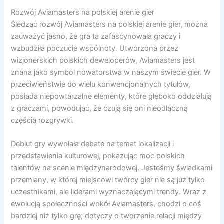
Rozwój Aviamasters na polskiej arenie gier
Śledząc rozwój Aviamasters na polskiej arenie gier, można
zauważyć jasno, że gra ta zafascynowała graczy i
wzbudziła poczucie wspólnoty. Utworzona przez
wizjonerskich polskich deweloperów, Aviamasters jest
znana jako symbol nowatorstwa w naszym świecie gier. W
przeciwieństwie do wielu konwencjonalnych tytułów,
posiada niepowtarzalne elementy, które głęboko oddziałują
z graczami, powodując, że czują się oni nieodłączną
częścią rozgrywki.
Debiut gry wywołała debate na temat lokalizacji i
przedstawienia kulturowej, pokazując moc polskich
talentów na scenie międzynarodowej. Jesteśmy świadkami
przemiany, w której miejscowi twórcy gier nie są już tylko
uczestnikami, ale liderami wyznaczającymi trendy. Wraz z
ewolucją społeczności wokół Aviamasters, chodzi o coś
bardziej niż tylko grę; dotyczy o tworzenie relacji między