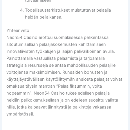
turvaamiseen.
Todellisuustarkistukset muistuttavat pelaajia
heidän peliaikansa.
Yhteenveto
Neon54 Casino erottuu suomalaisessa pelikentässä
sitoutumisellaan pelaajakokemusten kehittämiseen
innovatiivisten työkalujen ja laajan pelivalikoiman avulla.
Painottamalla vastuullista pelaamista ja tarjoamalla
strategisia resursseja se antaa mahdollisuuden pelaajille
voittojensa maksimoimisen. Runsaiden bonusten ja
käyttäjäystävällisen käyttöliittymän ansiosta pelaajat voivat
omaksua täysin mantran “Pelaa fiksummin, voita
nopeammin”. Neon54 Casino tukee edelleen pelaajia
heidän pelikokemuksellaan ja on edelleen suosittu valinta
niille, jotka kaipaavat jännitystä ja palkintoja vakaassa
ympäristössä.