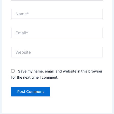
Name*
Email*
Website
Save my name, email, and website in this browser
for the next time I comment.