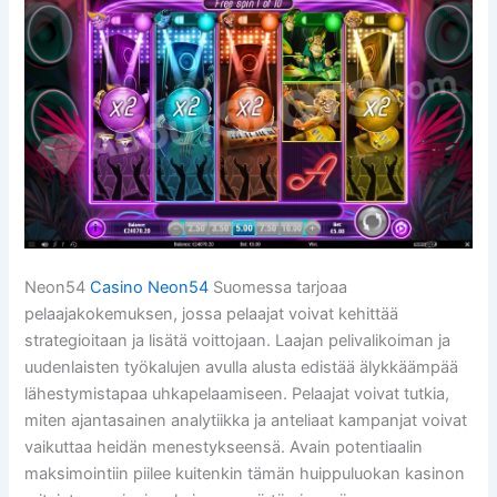
Neon54
Casino Neon54
Suomessa tarjoaa
pelaajakokemuksen, jossa pelaajat voivat kehittää
strategioitaan ja lisätä voittojaan. Laajan pelivalikoiman ja
uudenlaisten työkalujen avulla alusta edistää älykkäämpää
lähestymistapaa uhkapelaamiseen. Pelaajat voivat tutkia,
miten ajantasainen analytiikka ja anteliaat kampanjat voivat
vaikuttaa heidän menestykseensä. Avain potentiaalin
maksimointiin piilee kuitenkin tämän huippuluokan kasinon