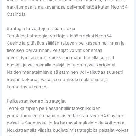
harkitumpaa ja mukavampaa peliympäristöä kuten Neon54
Casinolla.
Strategioita voittojen lisäämiseksi
Tehokkaat strategiat voittojen lisäämiseksi Neon54
Casinolla pitävät sisällään taitavan pelikassan hallinnan ja
tietoisen pelivalinnan. Pelaajat voivat kohentaa
menestymismahdollisuuksiaan määrittämällä selkeät
budjetit ja valitsemalla pelejä, joilla on hyvät kertoimet.
Näiden menetelmien sisäistäminen voi vaikuttaa suuresti
heidän kokonaisvaltaiseen pelikokemukseensa ja
kannattavuuteensa.
Pelikassan kontrollistrategiat
Tehokkaimpien pelikassanhallintatekniikoiden
ymmärtäminen on äärimmäisen tärkeää Neon54 Casinon
pelaajille Suomessa, jotka haluavat maksimoida voittonsa.
Noudattamalla viisaita budjetointistrategioita pelaajat voivat