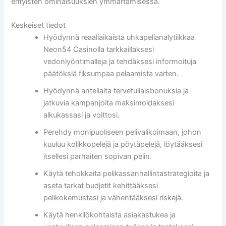
erityisten ominaisuuksien ymmärtämisessä.
Keskeiset tiedot
Hyödynnä reaaliaikaista uhkapelianalytiikkaa
Neon54 Casinolla tarkkaillaksesi
vedonlyöntimalleja ja tehdäksesi informoituja
päätöksiä fiksumpaa pelaamista varten.
Hyödynnä anteliaita tervetuliaisbonuksia ja
jatkuvia kampanjoita maksimoidaksesi
alkukassasi ja voittosi.
Perehdy monipuoliseen pelivalikoimaan, johon
kuuluu kolikkopelejä ja pöytäpelejä, löytääksesi
itsellesi parhaiten sopivan pelin.
Käytä tehokkaita pelikassanhallintastrategioita ja
aseta tarkat budjetit kehittääksesi
pelikokemustasi ja vähentääksesi riskejä.
Käytä henkilökohtaista asiakastukea ja