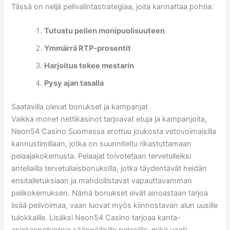
Tässä on neljä pelivalintastrategiaa, joita kannattaa pohtia:
Tutustu pelien monipuolisuuteen
Ymmärrä RTP-prosentit
Harjoitus tekee mestarin
Pysy ajan tasalla
Saatavilla olevat bonukset ja kampanjat
Vaikka monet nettikasinot tarjoavat etuja ja kampanjoita,
Neon54 Casino Suomessa erottuu joukosta vetovoimaisilla
kannustimillaan, jotka on suunniteltu rikastuttamaan
pelaajakokemusta. Pelaajat toivotetaan tervetulleiksi
anteliailla tervetuliaisbonuksilla, jotka täydentävät heidän
ensitalletuksiaan ja mahdollistavat vapauttavamman
pelikokemuksen. Nämä bonukset eivät ainoastaan tarjoa
lisää pelivoimaa, vaan luovat myös kiinnostavan alun uusille
tulokkaille. Lisäksi Neon54 Casino tarjoaa kanta-