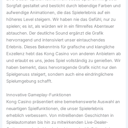
Sorgfalt gestaltet und besticht durch lebendige Farben und
aufwendige Animationen, die das Spielerlebnis auf ein
höheres Level steigern. Wir haben nie das Gefühl, nur zu
spielen; es ist, als würden wir in ein filmreifes Abenteuer
abtauchen. Der deutliche Sound ergänzt die Grafik
hervorragend und intensiviert unser eintauchendes
Erlebnis. Dieses Bekenntnis für grafische und klangliche
Exzellenz hebt das Kong Casino von anderen Anbietern ab
und erlaubt es uns, jedes Spiel vollständig zu genießen. Wir
haben bemerkt, dass hervorragende Grafik nicht nur den
Spielgenuss steigert, sondern auch eine eindringlichere
Spielumgebung schafft.
Innovative Gameplay-Funktionen
Kong Casino präsentiert eine bemerkenswerte Auswahl an
neuartigen Spielfunktionen, die unser Spielerlebnis
erheblich verbessern. Von mitreißenden Geschichten in
Spielautomaten bis hin zu mitwirkenden Live-Dealer-