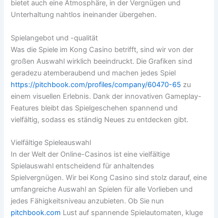
bietet auch eine Atmosphäre, in der Vergnügen und
Unterhaltung nahtlos ineinander übergehen.
Spielangebot und -qualität
Was die Spiele im Kong Casino betrifft, sind wir von der
großen Auswahl wirklich beeindruckt. Die Grafiken sind
geradezu atemberaubend und machen jedes Spiel
https://pitchbook.com/profiles/company/60470-65
zu
einem visuellen Erlebnis. Dank der innovativen Gameplay-
Features bleibt das Spielgeschehen spannend und
vielfältig, sodass es ständig Neues zu entdecken gibt.
Vielfältige Spieleauswahl
In der Welt der Online-Casinos ist eine vielfältige
Spielauswahl entscheidend für anhaltendes
Spielvergnügen. Wir bei Kong Casino sind stolz darauf, eine
umfangreiche Auswahl an Spielen für alle Vorlieben und
jedes Fähigkeitsniveau anzubieten. Ob Sie nun
pitchbook.com
Lust auf spannende Spielautomaten, kluge