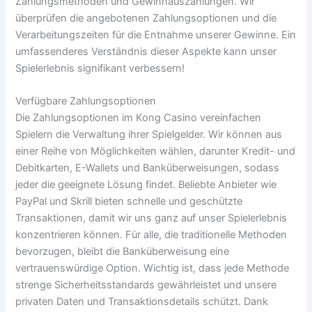
Zahlungsmethoden und Gewinnauszahlungen. Wir
überprüfen die angebotenen Zahlungsoptionen und die
Verarbeitungszeiten für die Entnahme unserer Gewinne. Ein
umfassenderes Verständnis dieser Aspekte kann unser
Spielerlebnis signifikant verbessern!
Verfügbare Zahlungsoptionen
Die Zahlungsoptionen im Kong Casino vereinfachen
Spielern die Verwaltung ihrer Spielgelder. Wir können aus
einer Reihe von Möglichkeiten wählen, darunter Kredit- und
Debitkarten, E-Wallets und Banküberweisungen, sodass
jeder die geeignete Lösung findet. Beliebte Anbieter wie
PayPal und Skrill bieten schnelle und geschützte
Transaktionen, damit wir uns ganz auf unser Spielerlebnis
konzentrieren können. Für alle, die traditionelle Methoden
bevorzugen, bleibt die Banküberweisung eine
vertrauenswürdige Option. Wichtig ist, dass jede Methode
strenge Sicherheitsstandards gewährleistet und unsere
privaten Daten und Transaktionsdetails schützt. Dank