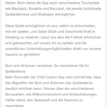
Neben Slots bietet die App auch verschiedene Tischspiele
wie Blackjack, Roulette und Baccarat, die jeweils individuelle
Spielerlebnisse und Strategien ermöglichen.
Diese Spiele ermöglichen es uns, selbst zu entscheiden,
wie wir spielen, und dabei Glück und Geschicklichkeit in
Einklang zu vereinen. Lasst uns also die Freiheit erforschen
und gebrauchen, auf unsere Art zu spielen und die
unendlichen Unterhaltungsmöglichkeiten direkt vor unserer
Haustür zu genießen!
Boni und Aktionen verstehen: So maximieren Sie Ihr
Spielerlebnis
Beim Erkunden der 21bit Casino App wird schnell klar, dass
das Begreifen der Boni und Aktionen das Spielerlebnis
deutlich erhöhen kann. Wissen über die verschiedenen
Bonusarten, wie Willkommensboni und Gratisdrehungen,
helfen dabei, den Spielspaß und die Gewinne zu
maximieren.