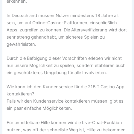
erkennen.
In Deutschland müssen Nutzer mindestens 18 Jahre alt
sein, um auf Online-Casino-Plattformen, einschließlich
Apps, zugreifen zu können. Die Altersverifizierung wird dort
sehr streng gehandhabt, um sicheres Spielen zu
gewährleisten.
Durch die Befolgung dieser Vorschriften erleben wir nicht
nur unsere Möglichkeit zu spielen, sondern etablieren auch
ein geschützteres Umgebung für alle Involvierten.
Wie kann ich den Kundenservice für die 21BIT Casino App
kontaktieren?
Falls wir den Kundenservice kontaktieren müssen, gibt es
ein paar einfache Möglichkeiten.
Für unmittelbare Hilfe können wir die Live-Chat-Funktion
nutzen, was oft der schnellste Weg ist, Hilfe zu bekommen.