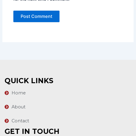
QUICK LINKS
Home
About
Contact
GET IN TOUCH