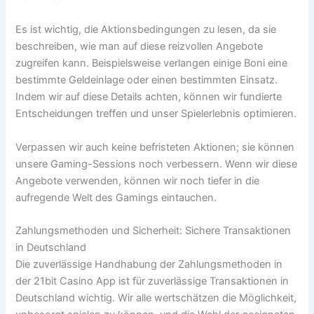
Es ist wichtig, die Aktionsbedingungen zu lesen, da sie
beschreiben, wie man auf diese reizvollen Angebote
zugreifen kann. Beispielsweise verlangen einige Boni eine
bestimmte Geldeinlage oder einen bestimmten Einsatz.
Indem wir auf diese Details achten, können wir fundierte
Entscheidungen treffen und unser Spielerlebnis optimieren.
Verpassen wir auch keine befristeten Aktionen; sie können
unsere Gaming-Sessions noch verbessern. Wenn wir diese
Angebote verwenden, können wir noch tiefer in die
aufregende Welt des Gamings eintauchen.
Zahlungsmethoden und Sicherheit: Sichere Transaktionen
in Deutschland
Die zuverlässige Handhabung der Zahlungsmethoden in
der 21bit Casino App ist für zuverlässige Transaktionen in
Deutschland wichtig. Wir alle wertschätzen die Möglichkeit,