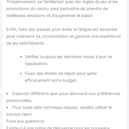
Troisièmement, se familiariser avec les règles du jeu et les
promotions du casino peut permettre de prendre de
meilleures décisions et d’augmenter le plaisir.
Enfin, faire des pauses pour éviter la fatigue est essentiel
pour maintenir sa concentration et garantir une expérience
de jeu satisfaisante.
Vérifiez toujours les dernières mises à jour de
l’application.
Fixez des limites de dépôt pour gérer
efficacement votre budget.
Explorez différents jeux pour découvrir vos préférences
personnelles.
Pour toute aide technique requise, veuillez utiliser le
service client.
Foire aux questions
Existe-t-il une prime de bienvenue pour les nouveaux