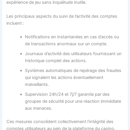
expérience de jeu sans inquiétude inutile.
Les principaux aspects du suivi de l’activité des comptes
incluent :
Notifications en instantanées en cas d’accès ou
de transactions anormaux sur un compte.
Journaux d’activité des utilisateurs fournissant un
historique complet des actions.
Systèmes automatiques de repérage des fraudes
qui signalent les actions éventuellement
malveillants.
Supervision 24h/24 et 7j/7 garantie par des
groupes de sécurité pour une réaction immédiate
aux menaces.
Ces mesures consolident collectivement l’intégrité des
comptes utilisateurs au sein de la plateforme du casino.