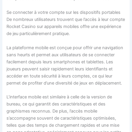
Se connecter à votre compte sur les dispositifs portables
De nombreux utilisateurs trouvent que l’accès à leur compte
Rocket Casino sur appareils mobiles offre une expérience
de jeu particulièrement pratique.
La plateforme mobile est conçue pour offrir une navigation
sans heurts et permet aux utilisateurs de se connecter
facilement depuis leurs smartphones et tablettes. Les
joueurs peuvent saisir rapidement leurs identifiants et
accéder en toute sécurité à leurs comptes, ce qui leur
permet de profiter d’une diversité de jeux en déplacement.
L’interface mobile est similaire à celle de la version de
bureau, ce qui garantit des caractéristiques et des
graphismes reconnus. De plus, l’accès mobile
s’accompagne souvent de caractéristiques optimisées,
telles que des temps de chargement rapides et une mise