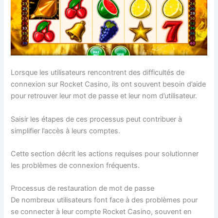
Lorsque les utilisateurs rencontrent des difficultés de
connexion sur Rocket Casino, ils ont souvent besoin d’aide
pour retrouver leur mot de passe et leur nom d’utilisateur.
Saisir les étapes de ces processus peut contribuer à
simplifier l’accès à leurs comptes.
Cette section décrit les actions requises pour solutionner
les problèmes de connexion fréquents.
Processus de restauration de mot de passe
De nombreux utilisateurs font face à des problèmes pour
se connecter à leur compte Rocket Casino, souvent en