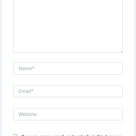
Name*
Email*
Website