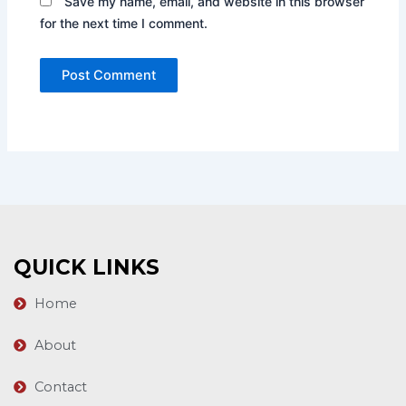
Save my name, email, and website in this browser
for the next time I comment.
QUICK LINKS
Home
About
Contact