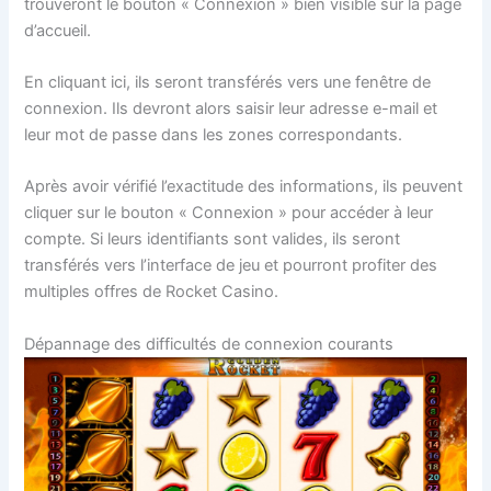
trouveront le bouton « Connexion » bien visible sur la page
d’accueil.
En cliquant ici, ils seront transférés vers une fenêtre de
connexion. Ils devront alors saisir leur adresse e-mail et
leur mot de passe dans les zones correspondants.
Après avoir vérifié l’exactitude des informations, ils peuvent
cliquer sur le bouton « Connexion » pour accéder à leur
compte. Si leurs identifiants sont valides, ils seront
transférés vers l’interface de jeu et pourront profiter des
multiples offres de Rocket Casino.
Dépannage des difficultés de connexion courants