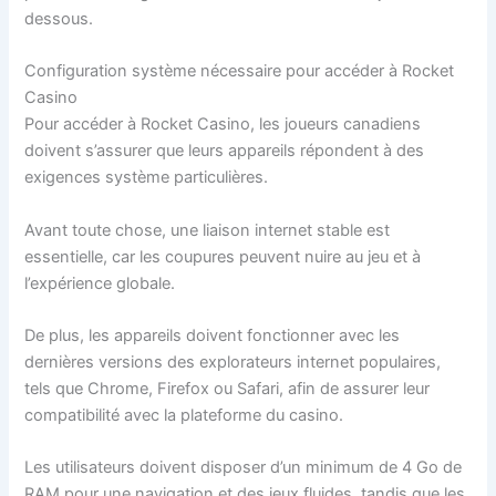
dessous.
Configuration système nécessaire pour accéder à Rocket
Casino
Pour accéder à Rocket Casino, les joueurs canadiens
doivent s’assurer que leurs appareils répondent à des
exigences système particulières.
Avant toute chose, une liaison internet stable est
essentielle, car les coupures peuvent nuire au jeu et à
l’expérience globale.
De plus, les appareils doivent fonctionner avec les
dernières versions des explorateurs internet populaires,
tels que Chrome, Firefox ou Safari, afin de assurer leur
compatibilité avec la plateforme du casino.
Les utilisateurs doivent disposer d’un minimum de 4 Go de
RAM pour une navigation et des jeux fluides, tandis que les