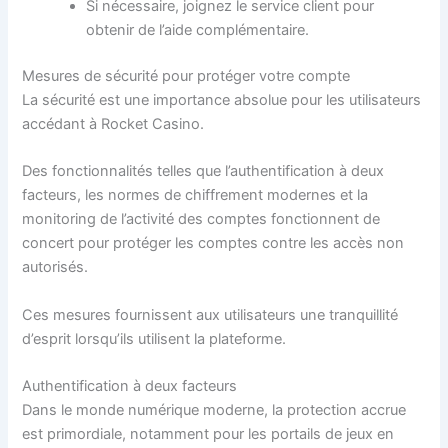
Si nécessaire, joignez le service client pour
obtenir de l’aide complémentaire.
Mesures de sécurité pour protéger votre compte
La sécurité est une importance absolue pour les utilisateurs
accédant à Rocket Casino.
Des fonctionnalités telles que l’authentification à deux
facteurs, les normes de chiffrement modernes et la
monitoring de l’activité des comptes fonctionnent de
concert pour protéger les comptes contre les accès non
autorisés.
Ces mesures fournissent aux utilisateurs une tranquillité
d’esprit lorsqu’ils utilisent la plateforme.
Authentification à deux facteurs
Dans le monde numérique moderne, la protection accrue
est primordiale, notamment pour les portails de jeux en