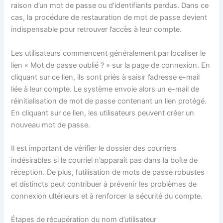
raison d’un mot de passe ou d’identifiants perdus. Dans ce
cas, la procédure de restauration de mot de passe devient
indispensable pour retrouver l’accès à leur compte.
Les utilisateurs commencent généralement par localiser le
lien « Mot de passe oublié ? » sur la page de connexion. En
cliquant sur ce lien, ils sont priés à saisir l’adresse e-mail
liée à leur compte. Le système envoie alors un e-mail de
réinitialisation de mot de passe contenant un lien protégé.
En cliquant sur ce lien, les utilisateurs peuvent créer un
nouveau mot de passe.
Il est important de vérifier le dossier des courriers
indésirables si le courriel n’apparaît pas dans la boîte de
réception. De plus, l’utilisation de mots de passe robustes
et distincts peut contribuer à prévenir les problèmes de
connexion ultérieurs et à renforcer la sécurité du compte.
Étapes de récupération du nom d’utilisateur