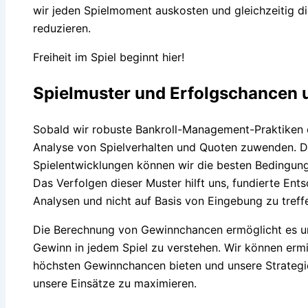
wir jeden Spielmoment auskosten und gleichzeitig di
reduzieren.
Freiheit im Spiel beginnt hier!
Spielmuster und Erfolgschancen 
Sobald wir robuste Bankroll-Management-Praktiken et
Analyse von Spielverhalten und Quoten zuwenden. 
Spielentwicklungen können wir die besten Bedingungen
Das Verfolgen dieser Muster hilft uns, fundierte Ents
Analysen und nicht auf Basis von Eingebung zu treff
Die Berechnung von Gewinnchancen ermöglicht es un
Gewinn in jedem Spiel zu verstehen. Wir können ermit
höchsten Gewinnchancen bieten und unsere Strateg
unsere Einsätze zu maximieren.