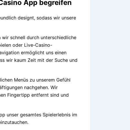
Casino App begreifen
undlich designt, sodass wir unsere
wir schnell durch unterschiedliche
pielen oder Live-Casino-
vigation ermöglicht uns einen
ss wir kaum Zeit mit der Suche und
tlichen Menüs zu unserem Gefühl
häftigungen nachgehen. Wir
nen Fingertipp entfernt sind und
App unser gesamtes Spielerlebnis im
einzutauchen.