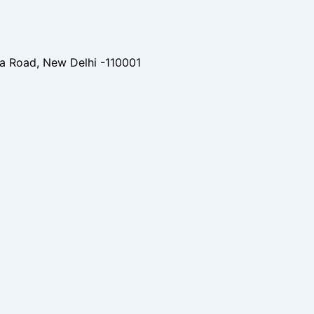
ba Road, New Delhi -110001