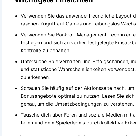
Verwenden Sie das anwenderfreundliche Layout d
raschen Zugriff auf Games und reibungslos Wechs
Verwenden Sie Bankroll-Management-Techniken ein,
festlegen und sich an vorher festgelegte Einsatzbe
Kontrolle zu behalten.
Untersuche Spielverhalten und Erfolgschancen, i
und statistische Wahrscheinlichkeiten verwendest
zu erkennen.
Schauen Sie häufig auf der Aktionsseite nach, u
Bonusangebote optimal zu nutzen. Lesen Sie sich
genau, um die Umsatzbedingungen zu verstehen.
Tausche dich über Foren und soziale Medien mit a
teilen und dein Spielerlebnis durch kollektive Erk