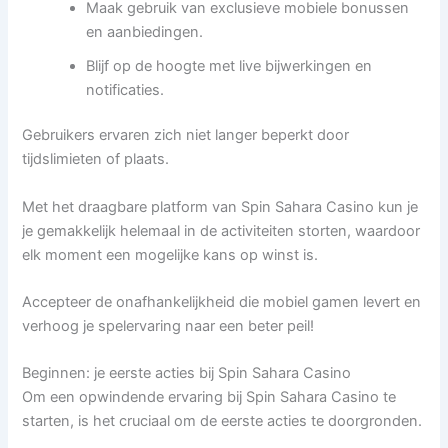
Maak gebruik van exclusieve mobiele bonussen
en aanbiedingen.
Blijf op de hoogte met live bijwerkingen en
notificaties.
Gebruikers ervaren zich niet langer beperkt door
tijdslimieten of plaats.
Met het draagbare platform van Spin Sahara Casino kun je
je gemakkelijk helemaal in de activiteiten storten, waardoor
elk moment een mogelijke kans op winst is.
Accepteer de onafhankelijkheid die mobiel gamen levert en
verhoog je spelervaring naar een beter peil!
Beginnen: je eerste acties bij Spin Sahara Casino
Om een opwindende ervaring bij Spin Sahara Casino te
starten, is het cruciaal om de eerste acties te doorgronden.