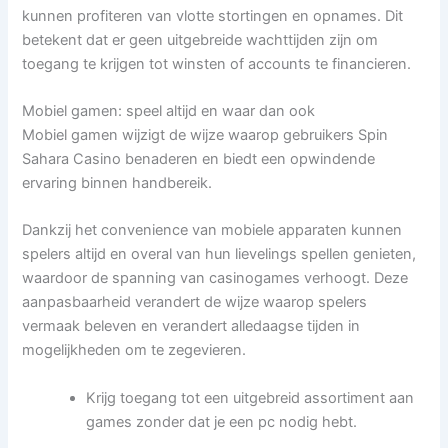
kunnen profiteren van vlotte stortingen en opnames. Dit
betekent dat er geen uitgebreide wachttijden zijn om
toegang te krijgen tot winsten of accounts te financieren.
Mobiel gamen: speel altijd en waar dan ook
Mobiel gamen wijzigt de wijze waarop gebruikers Spin
Sahara Casino benaderen en biedt een opwindende
ervaring binnen handbereik.
Dankzij het convenience van mobiele apparaten kunnen
spelers altijd en overal van hun lievelings spellen genieten,
waardoor de spanning van casinogames verhoogt. Deze
aanpasbaarheid verandert de wijze waarop spelers
vermaak beleven en verandert alledaagse tijden in
mogelijkheden om te zegevieren.
Krijg toegang tot een uitgebreid assortiment aan
games zonder dat je een pc nodig hebt.