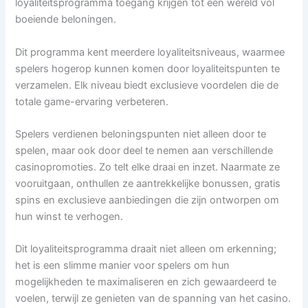
loyaliteitsprogramma toegang krijgen tot een wereld vol
boeiende beloningen.
Dit programma kent meerdere loyaliteitsniveaus, waarmee
spelers hogerop kunnen komen door loyaliteitspunten te
verzamelen. Elk niveau biedt exclusieve voordelen die de
totale game-ervaring verbeteren.
Spelers verdienen beloningspunten niet alleen door te
spelen, maar ook door deel te nemen aan verschillende
casinopromoties. Zo telt elke draai en inzet. Naarmate ze
vooruitgaan, onthullen ze aantrekkelijke bonussen, gratis
spins en exclusieve aanbiedingen die zijn ontworpen om
hun winst te verhogen.
Dit loyaliteitsprogramma draait niet alleen om erkenning;
het is een slimme manier voor spelers om hun
mogelijkheden te maximaliseren en zich gewaardeerd te
voelen, terwijl ze genieten van de spanning van het casino.