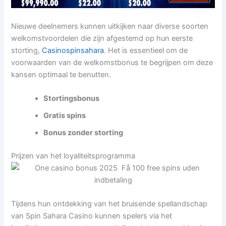
Nieuwe deelnemers kunnen uitkijken naar diverse soorten
welkomstvoordelen die zijn afgestemd op hun eerste
storting,
Casinospinsahara
. Het is essentieel om de
voorwaarden van de welkomstbonus te begrijpen om deze
kansen optimaal te benutten.
Stortingsbonus
Gratis spins
Bonus zonder storting
Prijzen van het loyaliteitsprogramma
Tijdens hun ontdekking van het bruisende spellandschap
van Spin Sahara Casino kunnen spelers via het