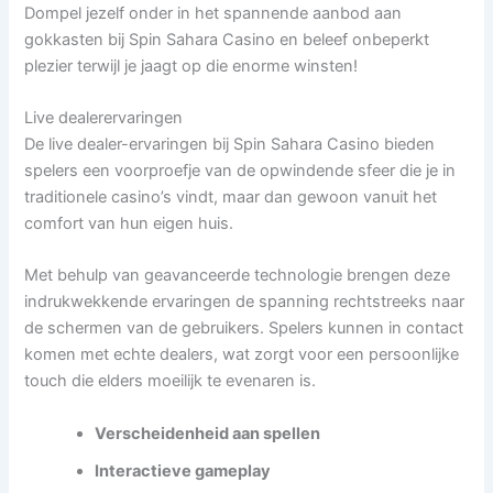
Dompel jezelf onder in het spannende aanbod aan
gokkasten bij Spin Sahara Casino en beleef onbeperkt
plezier terwijl je jaagt op die enorme winsten!
Live dealerervaringen
De live dealer-ervaringen bij Spin Sahara Casino bieden
spelers een voorproefje van de opwindende sfeer die je in
traditionele casino’s vindt, maar dan gewoon vanuit het
comfort van hun eigen huis.
Met behulp van geavanceerde technologie brengen deze
indrukwekkende ervaringen de spanning rechtstreeks naar
de schermen van de gebruikers. Spelers kunnen in contact
komen met echte dealers, wat zorgt voor een persoonlijke
touch die elders moeilijk te evenaren is.
Verscheidenheid aan spellen
Interactieve gameplay