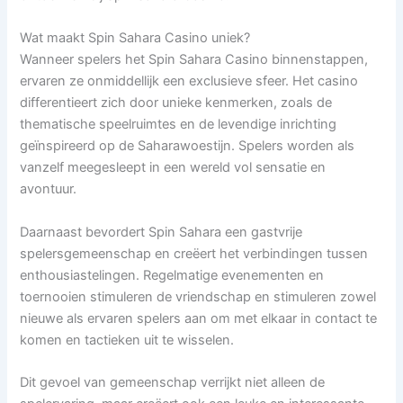
Wat maakt Spin Sahara Casino uniek?
Wanneer spelers het Spin Sahara Casino binnenstappen,
ervaren ze onmiddellijk een exclusieve sfeer. Het casino
differentieert zich door unieke kenmerken, zoals de
thematische speelruimtes en de levendige inrichting
geïnspireerd op de Saharawoestijn. Spelers worden als
vanzelf meegesleept in een wereld vol sensatie en
avontuur.
Daarnaast bevordert Spin Sahara een gastvrije
spelersgemeenschap en creëert het verbindingen tussen
enthousiastelingen. Regelmatige evenementen en
toernooien stimuleren de vriendschap en stimuleren zowel
nieuwe als ervaren spelers aan om met elkaar in contact te
komen en tactieken uit te wisselen.
Dit gevoel van gemeenschap verrijkt niet alleen de