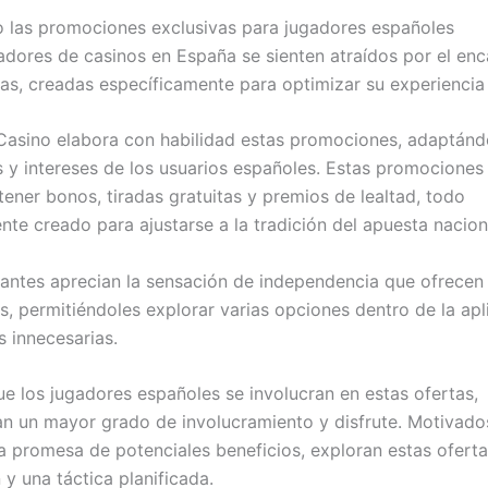
 las promociones exclusivas para jugadores españoles
dores de casinos en España se sienten atraídos por el en
cas, creadas específicamente para optimizar su experiencia
asino elabora con habilidad estas promociones, adaptándo
s y intereses de los usuarios españoles. Estas promociones
ener bonos, tiradas gratuitas y premios de lealtad, todo
nte creado para ajustarse a la tradición del apuesta nacion
pantes aprecian la sensación de independencia que ofrecen
, permitiéndoles explorar varias opciones dentro de la apl
s innecesarias.
e los jugadores españoles se involucran en estas ofertas,
n un mayor grado de involucramiento y disfrute. Motivados
a promesa de potenciales beneficios, exploran estas ofert
 y una táctica planificada.