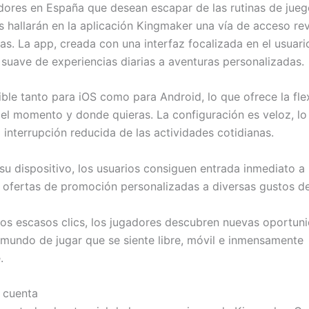
dores en España que desean escapar de las rutinas de jue
s hallarán en la aplicación Kingmaker una vía de acceso rev
as. La app, creada con una interfaz focalizada en el usuari
suave de experiencias diarias a aventuras personalizadas.
ible tanto para iOS como para Android, lo que ofrece la fle
en el momento y donde quieras. La configuración es veloz, lo
 interrupción reducida de las actividades cotidianas.
su dispositivo, los usuarios consiguen entrada inmediato a
 ofertas de promoción personalizadas a diversas gustos de
os escasos clics, los jugadores descubren nuevas oportun
mundo de jugar que se siente libre, móvil e inmensamente
.
u cuenta