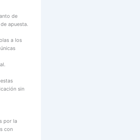
canto de
 de apuesta.
las a los
 únicas
al.
 estas
icación sin
 por la
as con