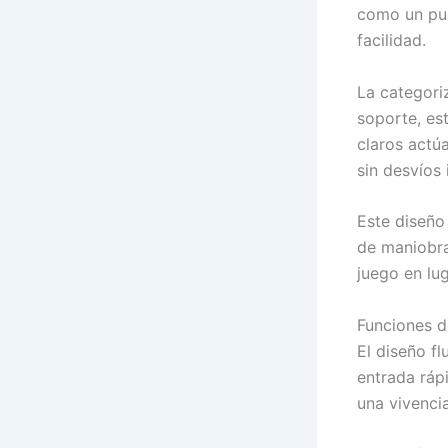
como un pue
facilidad.
La categori
soporte, est
claros actú
sin desvíos 
Este diseño
de maniobra
juego en lug
Funciones d
El diseño f
entrada ráp
una vivenci