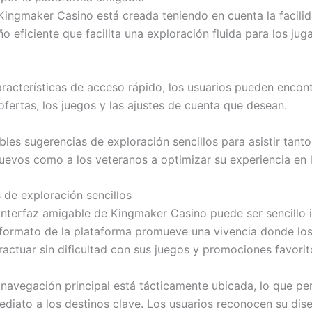
 Kingmaker Casino está creada teniendo en cuenta la facili
o eficiente que facilita una exploración fluida para los ju
características de acceso rápido, los usuarios pueden encon
ofertas, los juegos y las ajustes de cuenta que desean.
les sugerencias de exploración sencillos para asistir tanto
uevos como a los veteranos a optimizar su experiencia en l
 de exploración sencillos
interfaz amigable de Kingmaker Casino puede ser sencillo 
 formato de la plataforma promueve una vivencia donde los
ractuar sin dificultad con sus juegos y promociones favorit
 navegación principal está tácticamente ubicada, lo que pe
ediato a los destinos clave. Los usuarios reconocen su dise