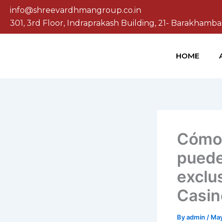
Skip
info@shreevardhmangroup.co.in
to
301, 3rd Floor, Indraprakash Building, 21- Barakhamb
content
HOME
Cómo 
puede
exclu
Casin
By
admin
/
May