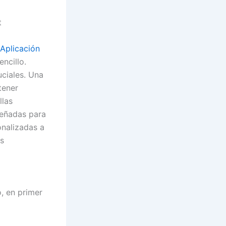
Aplicación
ncillo.
uciales. Una
tener
llas
señadas para
onalizadas a
es
, en primer