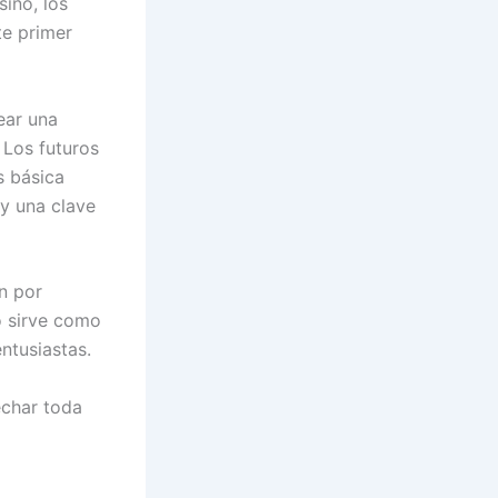
ino, los
te primer
ear una
 Los futuros
s básica
 y una clave
n por
o sirve como
ntusiastas.
echar toda