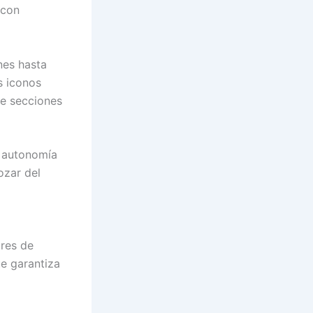
 con
nes hasta
s iconos
re secciones
a autonomía
ozar del
ares de
ue garantiza