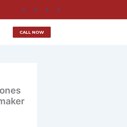
CALL NOW
iones
gmaker