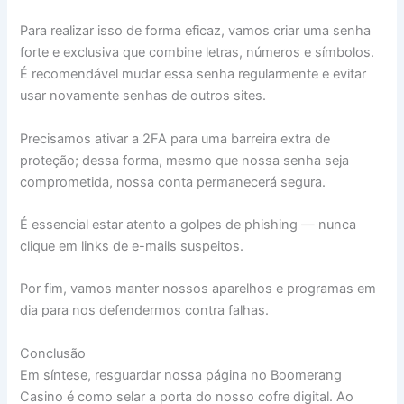
Para realizar isso de forma eficaz, vamos criar uma senha
forte e exclusiva que combine letras, números e símbolos.
É recomendável mudar essa senha regularmente e evitar
usar novamente senhas de outros sites.
Precisamos ativar a 2FA para uma barreira extra de
proteção; dessa forma, mesmo que nossa senha seja
comprometida, nossa conta permanecerá segura.
É essencial estar atento a golpes de phishing — nunca
clique em links de e-mails suspeitos.
Por fim, vamos manter nossos aparelhos e programas em
dia para nos defendermos contra falhas.
Conclusão
Em síntese, resguardar nossa página no Boomerang
Casino é como selar a porta do nosso cofre digital. Ao