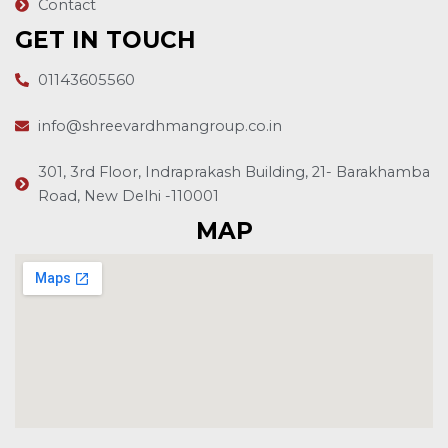
Contact
GET IN TOUCH
01143605560
info@shreevardhmangroup.co.in
301, 3rd Floor, Indraprakash Building, 21- Barakhamba
Road, New Delhi -110001
MAP