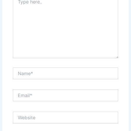
here..
Name*
Email*
Website