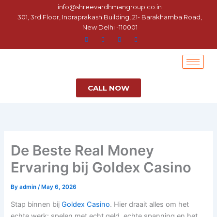
Skip
info@shreevardhmangroup.co.in
to
301, 3rd Floor, Indraprakash Building, 21- Barakhamba Road,
New Delhi -110001
content
CALL NOW
De Beste Real Money
Ervaring bij Goldex Casino
By
admin
/
May 6, 2026
Stap binnen bij
Goldex Casino
. Hier draait alles om het
echte werk: spelen met echt geld, echte spanning en het