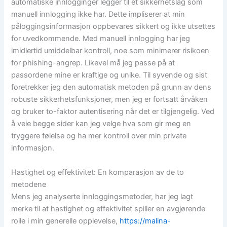
automatiske innlogginger legger til et sikkerhetslag som
manuell innlogging ikke har. Dette impliserer at min
påloggingsinformasjon oppbevares sikkert og ikke utsettes
for uvedkommende. Med manuell innlogging har jeg
imidlertid umiddelbar kontroll, noe som minimerer risikoen
for phishing-angrep. Likevel må jeg passe på at
passordene mine er kraftige og unike. Til syvende og sist
foretrekker jeg den automatisk metoden på grunn av dens
robuste sikkerhetsfunksjoner, men jeg er fortsatt årvåken
og bruker to-faktor autentisering når det er tilgjengelig. Ved
å veie begge sider kan jeg velge hva som gir meg en
tryggere følelse og ha mer kontroll over min private
informasjon.
Hastighet og effektivitet: En komparasjon av de to
metodene
Mens jeg analyserte innloggingsmetoder, har jeg lagt
merke til at hastighet og effektivitet spiller en avgjørende
rolle i min generelle opplevelse,
https://malina-