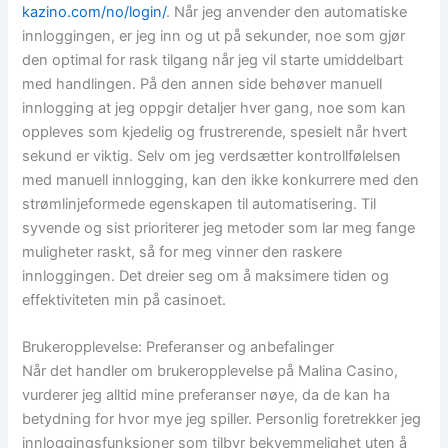
kazino.com/no/login/
. Når jeg anvender den automatiske
innloggingen, er jeg inn og ut på sekunder, noe som gjør
den optimal for rask tilgang når jeg vil starte umiddelbart
med handlingen. På den annen side behøver manuell
innlogging at jeg oppgir detaljer hver gang, noe som kan
oppleves som kjedelig og frustrerende, spesielt når hvert
sekund er viktig. Selv om jeg verdsætter kontrollfølelsen
med manuell innlogging, kan den ikke konkurrere med den
strømlinjeformede egenskapen til automatisering. Til
syvende og sist prioriterer jeg metoder som lar meg fange
muligheter raskt, så for meg vinner den raskere
innloggingen. Det dreier seg om å maksimere tiden og
effektiviteten min på casinoet.
Brukeropplevelse: Preferanser og anbefalinger
Når det handler om brukeropplevelse på Malina Casino,
vurderer jeg alltid mine preferanser nøye, da de kan ha
betydning for hvor mye jeg spiller. Personlig foretrekker jeg
innloggingsfunksjoner som tilbyr bekvemmelighet uten å