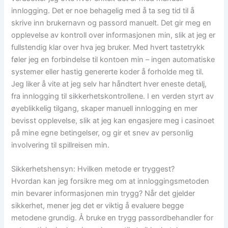
innlogging. Det er noe behagelig med å ta seg tid til å
skrive inn brukernavn og passord manuelt. Det gir meg en
opplevelse av kontroll over informasjonen min, slik at jeg er
fullstendig klar over hva jeg bruker. Med hvert tastetrykk
føler jeg en forbindelse til kontoen min – ingen automatiske
systemer eller hastig genererte koder å forholde meg til.
Jeg liker å vite at jeg selv har håndtert hver eneste detalj,
fra innlogging til sikkerhetskontrollene. I en verden styrt av
øyeblikkelig tilgang, skaper manuell innlogging en mer
bevisst opplevelse, slik at jeg kan engasjere meg i casinoet
på mine egne betingelser, og gir et snev av personlig
involvering til spillreisen min.
Sikkerhetshensyn: Hvilken metode er tryggest?
Hvordan kan jeg forsikre meg om at innloggingsmetoden
min bevarer informasjonen min trygg? Når det gjelder
sikkerhet, mener jeg det er viktig å evaluere begge
metodene grundig. Å bruke en trygg passordbehandler for