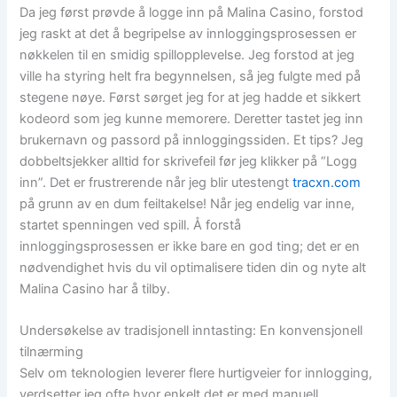
Da jeg først prøvde å logge inn på Malina Casino, forstod
jeg raskt at det å begripelse av innloggingsprosessen er
nøkkelen til en smidig spillopplevelse. Jeg forstod at jeg
ville ha styring helt fra begynnelsen, så jeg fulgte med på
stegene nøye. Først sørget jeg for at jeg hadde et sikkert
kodeord som jeg kunne memorere. Deretter tastet jeg inn
brukernavn og passord på innloggingssiden. Et tips? Jeg
dobbeltsjekker alltid for skrivefeil før jeg klikker på “Logg
inn”. Det er frustrerende når jeg blir utestengt
tracxn.com
på grunn av en dum feiltakelse! Når jeg endelig var inne,
startet spenningen ved spill. Å forstå
innloggingsprosessen er ikke bare en god ting; det er en
nødvendighet hvis du vil optimalisere tiden din og nyte alt
Malina Casino har å tilby.
Undersøkelse av tradisjonell inntasting: En konvensjonell
tilnærming
Selv om teknologien leverer flere hurtigveier for innlogging,
verdsetter jeg ofte hvor enkelt det er med manuell