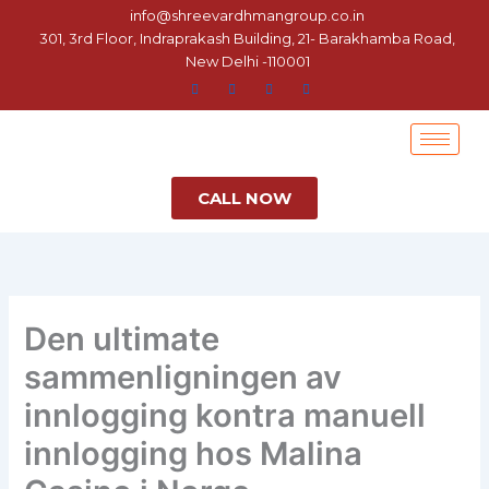
Skip
info@shreevardhmangroup.co.in
to
301, 3rd Floor, Indraprakash Building, 21- Barakhamba Road,
New Delhi -110001
content
CALL NOW
Den ultimate
sammenligningen av
innlogging kontra manuell
innlogging hos Malina