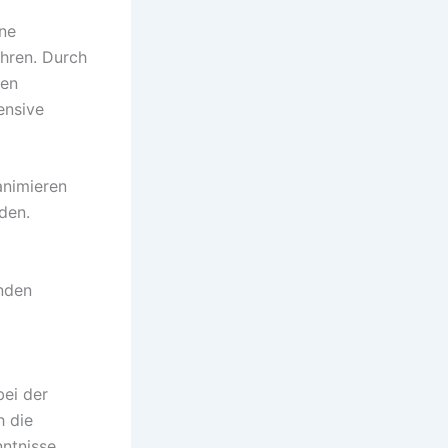
ine
hren. Durch
ten
ensive
animieren
den.
enden
bei der
h die
nntnisse