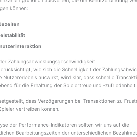
nnzahlen gründlich auswerten, die die Benutzerbindung wes
igen können:
dezeiten
elstabilität
nutzerinteraktion
der Zahlungsabwicklungsgeschwindigkeit
rücksichtigt, wie sich die Schnelligkeit der Zahlungsabwic
 Nutzererlebnis auswirkt, wird klar, dass schnelle Transakt
bend für die Erhaltung der Spielertreue und -zufriedenheit 
estgestellt, dass Verzögerungen bei Transaktionen zu Frust
Spieler vertreiben können.
lyse der Performance-Indikatoren sollten wir uns auf die
tlichen Bearbeitungszeiten der unterschiedlichen Bezahlme