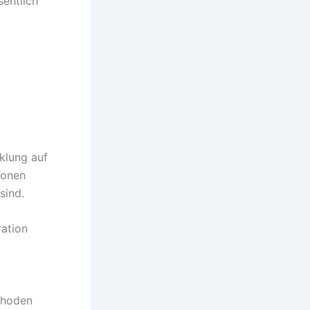
entlich
klung auf
ionen
sind.
ration
thoden