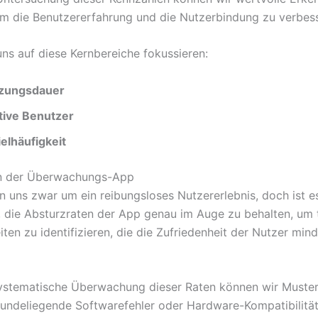
m die Benutzererfahrung und die Nutzerbindung zu verbess
uns auf diese Kernbereiche fokussieren:
tzungsdauer
tive Benutzer
ielhäufigkeit
n der Überwachungs-App
 uns zwar um ein reibungsloses Nutzererlebnis, doch ist e
h, die Absturzraten der App genau im Auge zu behalten, um
ten zu identifizieren, die die Zufriedenheit der Nutzer min
ystematische Überwachung dieser Raten können wir Muster
rundeliegende Softwarefehler oder Hardware-Kompatibilit