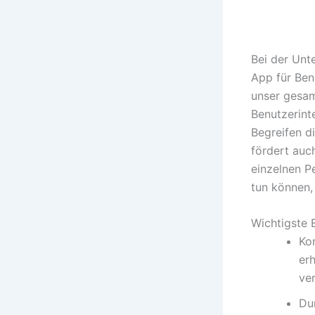
Bei der Unt
App für Ben
unser gesam
Benutzerint
Begreifen d
fördert auc
einzelnen P
tun können,
Wichtigste 
Kon
er
ver
Du