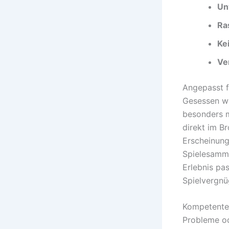
Un
Ra
Ke
Ve
Angepasst f
Gesessen wi
besonders m
direkt im Br
Erscheinung
Spielesamml
Erlebnis pa
Spielvergnü
Kompetente
Probleme od