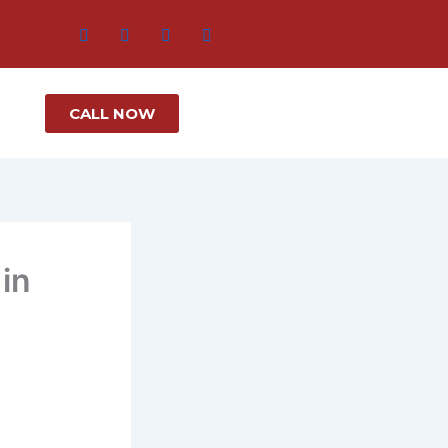
CALL NOW
 in