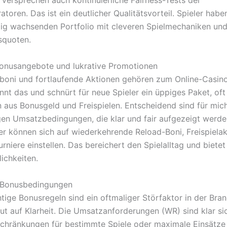
e versprechen auch kontinuierliche Fairness-Tests der
atoren. Das ist ein deutlicher Qualitätsvorteil. Spieler hab
ig wachsenden Portfolio mit cleveren Spielmechaniken un
squoten.
Bonusangebote und lukrative Promotionen
oni und fortlaufende Aktionen gehören zum Online-Casino
nnt das und schnürt für neue Spieler ein üppiges Paket, oft
 aus Bonusgeld und Freispielen. Entscheidend sind für mich
gen Umsatzbedingungen, die klar und fair aufgezeigt werde
r können sich auf wiederkehrende Reload-Boni, Freispiela
niere einstellen. Das bereichert den Spielalltag und bietet
ichkeiten.
i Bonusbedingungen
tige Bonusregeln sind ein oftmaliger Störfaktor in der Bran
ut auf Klarheit. Die Umsatzanforderungen (WR) sind klar sic
chränkungen für bestimmte Spiele oder maximale Einsätz