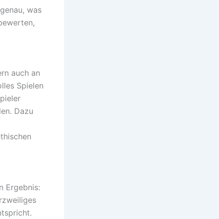
 genau, was
 bewerten,
ern auch an
lles Spielen
pieler
len. Dazu
ethischen
n Ergebnis:
rzweiliges
tspricht.