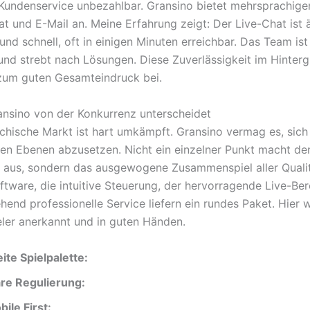
 Kundenservice unbezahlbar. Gransino bietet mehrsprachig
at und E-Mail an. Meine Erfahrung zeigt: Der Live-Chat ist 
und schnell, oft in einigen Minuten erreichbar. Das Team ist 
nd strebt nach Lösungen. Diese Zuverlässigkeit im Hinterg
zum guten Gesamteindruck bei.
ansino von der Konkurrenz unterscheidet
ichische Markt ist hart umkämpft. Gransino vermag es, sich
en Ebenen abzusetzen. Nicht ein einzelner Punkt macht de
 aus, sondern das ausgewogene Zusammenspiel aller Qualit
ftware, die intuitive Steuerung, der hervorragende Live-Be
hend professionelle Service liefern ein rundes Paket. Hier
ieler anerkannt und in guten Händen.
ite Spielpalette:
are Regulierung:
ile First: