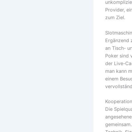
unkomplizie
Provider, e
zum Ziel.
Slotmaschin
Ergänzend z
an Tisch- u
Poker sind 
der Live-Ca
man kann mi
einem Besuc
vervollstän
Kooperation
Die Spielqua
angesehenen
gemeinsam. 