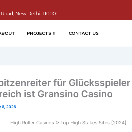
a Road, New Delhi -110001
ABOUT
PROJECTS
CONTACT US
itzenreiter für Glücksspieler
reich ist Gransino Casino
 6, 2026