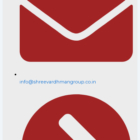
info@shreevardhmangroup.co.in