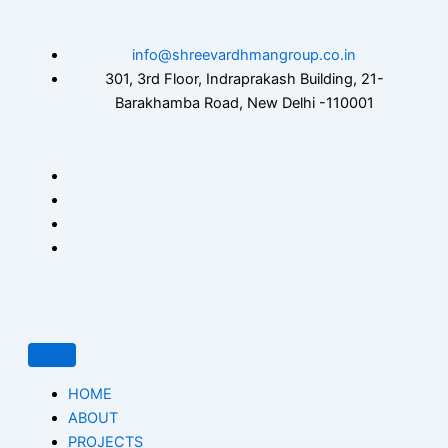
Skip
to
info@shreevardhmangroup.co.in
content
301, 3rd Floor, Indraprakash Building, 21-
Barakhamba Road, New Delhi -110001
HOME
ABOUT
PROJECTS