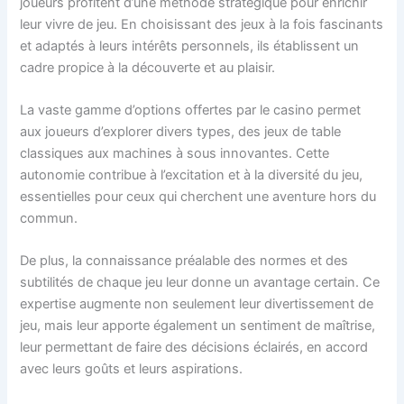
joueurs profitent d’une méthode stratégique pour enrichir
leur vivre de jeu. En choisissant des jeux à la fois fascinants
et adaptés à leurs intérêts personnels, ils établissent un
cadre propice à la découverte et au plaisir.
La vaste gamme d’options offertes par le casino permet
aux joueurs d’explorer divers types, des jeux de table
classiques aux machines à sous innovantes. Cette
autonomie contribue à l’excitation et à la diversité du jeu,
essentielles pour ceux qui cherchent une aventure hors du
commun.
De plus, la connaissance préalable des normes et des
subtilités de chaque jeu leur donne un avantage certain. Ce
expertise augmente non seulement leur divertissement de
jeu, mais leur apporte également un sentiment de maîtrise,
leur permettant de faire des décisions éclairés, en accord
avec leurs goûts et leurs aspirations.