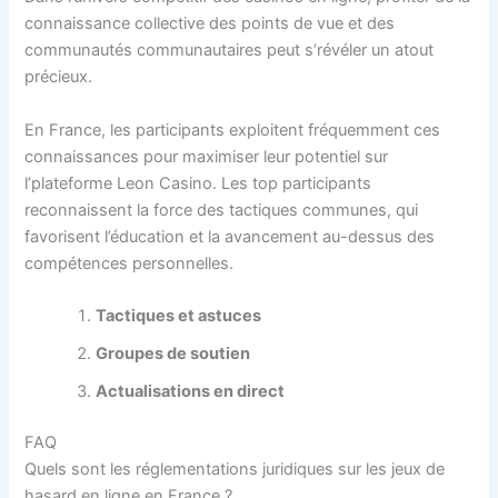
connaissance collective des points de vue et des
communautés communautaires peut s’révéler un atout
précieux.
En France, les participants exploitent fréquemment ces
connaissances pour maximiser leur potentiel sur
l’plateforme Leon Casino. Les top participants
reconnaissent la force des tactiques communes, qui
favorisent l’éducation et la avancement au-dessus des
compétences personnelles.
Tactiques et astuces
Groupes de soutien
Actualisations en direct
FAQ
Quels sont les réglementations juridiques sur les jeux de
hasard en ligne en France ?