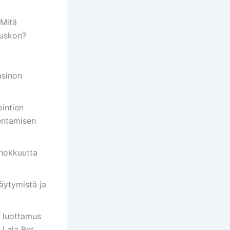
 Mitä
 uskon?
asinon
intien
dentamisen
ehokkuutta
täytymistä ja
 luottamus
 Lala Bet