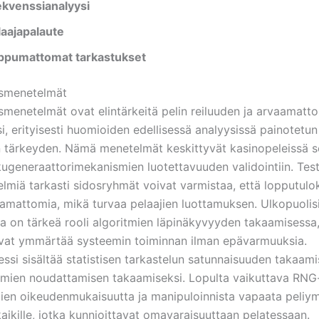
ekvenssianalyysi
laajapalaute
ippumattomat tarkastukset
smenetelmät
menetelmät ovat elintärkeitä pelin reiluuden ja arvaamat
, erityisesti huomioiden edellisessä analyysissä painotetun
tärkeyden. Nämä menetelmät keskittyvät kasinopeleissä so
kugeneraattorimekanismien luotettavuuden validointiin. Tes
elmiä tarkasti sidosryhmät voivat varmistaa, että lopputulo
aamattomia, mikä turvaa pelaajien luottamuksen. Ulkopuolisi
la on tärkeä rooli algoritmien läpinäkyvyyden takaamisessa,
ivat ymmärtää systeemin toiminnan ilman epävarmuuksia.
ssi sisältää statistisen tarkastelun satunnaisuuden takaami
rmien noudattamisen takaamiseksi. Lopulta vaikuttava RNG
jien oikeudenmukaisuutta ja manipuloinnista vapaata peliym
kaikille, jotka kunnioittavat omavaraisuuttaan pelatessaan.