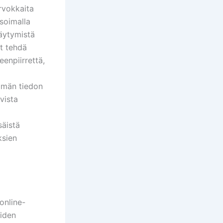
arvokkaita
ysoimalla
täytymistä
at tehdä
eenpiirrettä,
emmän tiedon
vista
säistä
ksien
online-
aiden