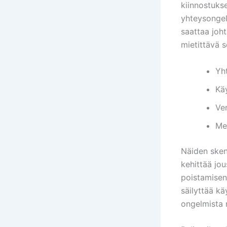
kiinnostuks
yhteysongel
saattaa joh
mietittävä s
Yh
Kä
Ve
Mer
Näiden sken
kehittää jo
poistamisen
säilyttää kä
ongelmista 