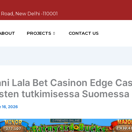
a Road, New Delhi -110001
ABOUT
PROJECTS
CONTACT US
ni Lala Bet Casinon Edge Cas
sten tutkimisessa Suomessa
 16, 2026