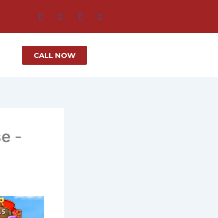
CALL NOW
e -