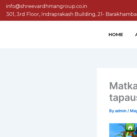
Skip
info@shreevardhmangroup.co.in
to
301, 3rd Floor, Indraprakash Building, 21- Barakhamb
content
HOME
Matka
tapau
By
admin
/
May