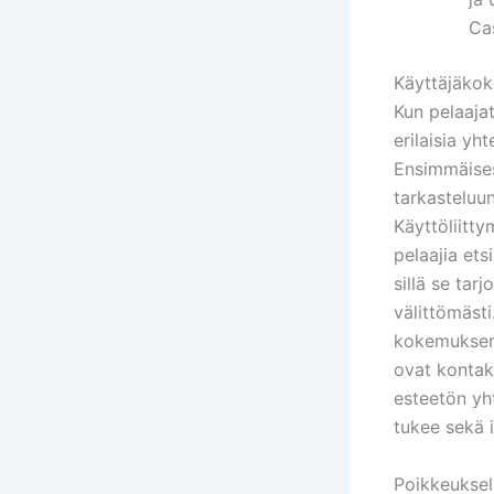
Cas
Käyttäjäkok
Kun pelaaja
erilaisia yh
Ensimmäises
tarkasteluu
Käyttöliitty
pelaajia ets
sillä se tar
välittömäst
kokemuksen 
ovat kontak
esteetön yh
tukee sekä 
Poikkeuksel