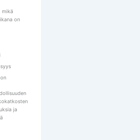
, mikä
aikana on
i
isyys
ion
hdollisuuden
kkokatkosten
ksia ja
tä