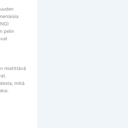
suuden
nenlaisia
(RNG)
n pelin
avat
on mietittävä
at.
udesta, mikä
eksi.