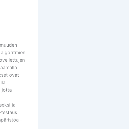
tomuuden
 algoritmien
vellettujen
taamalla
kset ovat
lla
 jotta
seksi ja
-testaus
päristöä –