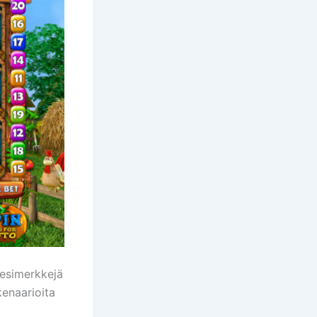
 esimerkkejä
kenaarioita
t