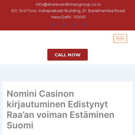
Skip
info@shreevardhmangroup.co.in
to
301, 3rd Floor, Indraprakash Building, 21- Barakhamba Road,
New Delhi -110001
content
CALL NOW
Nomini Casinon
kirjautuminen Edistynyt
Raa’an voiman Estäminen
Suomi