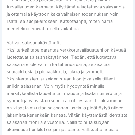
turvallisuuden kannalta. Käyttämällä luotettavia salasanoja
ja ottamalla käyttöön kaksivaiheisen todennuksen voin
lisätä lisä suojakerroksen. Katsotaanpa, miten nämä
menetelmät voivat todella vaikuttaa.
Vahvat salasanakäytännöt
Yksi tärkeä tapa parantaa verkkoturvallisuuttani on käyttää
luotettavat salasanakäytännöt. Tiedän, että luotettava
salasana ei ole vain mikä tahansa sana; se sisältää
suuraakkosia ja pienaakkosia, lukuja ja symbolit.
Yksinkertaisten lauseiden sijaan luon jokaiselle tililleni
uniikin salasanan. Voin myös hyödyntää minulle
merkityksellistä lausetta tai ilmausta ja lisätä numeroita ja
symboleja vahvistaakseni sitä entisestään. Lisäksi minun
on viisasta muuttaa salasanani usein ja pidättäytyä niiden
jakamista kenenkään kanssa. Vältän käyttämästä identtistä
salasanaa monilla sivustoilla. Näillä toimilla suojaan
aktiivisesti henkilötietojani ja saan turvallisuutta netissä