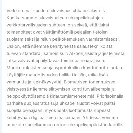
Verkkoturvallisuuden tulevaisuus uhkapelialustoilla
Kun katsomme tulevaisuuteen uhkapelialustojen
verkkoturvallisuuden suhteen, on selvää, että tiukat
toimenpiteet ovat välttämättömiä pelaajien tietojen
suojaamiseksi ja reilun pelikokemuksen varmistamiseksi.
Uskon, että näemme kehittyneistä salaustekniikoista
tulevan standardi, samoin kuin AI-pohjaisista järjestelmistä,
jotka valvovat epäilyttävää toimintaa reaaliajassa.
Monikerroksisten suojausprotokollien käyttöönotto antaa
käyttäjille mahdollisuuden hallita tilejään, mikä lisää
varmuutta ja läpinäkyvyyttä. Biometrisen todennuksen
yleistyessä näemme siirtymisen kohti turvallisempia ja
helppokäyttöisempiä kirjautumismenetelmiä. Priorisoimalla
parhaita suojausratkaisuja uhkapelialustat voivat paitsi
suojella pelaajiaan, myös lisätä luottamusta nopeasti
kehittyvään digitaaliseen maisemaan. Yhdessä voimme
muokata suojellumman online-uhkapeliympäristön kaikille.