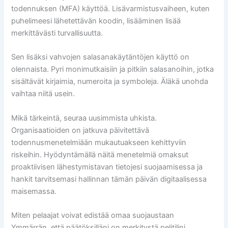
todennuksen (MFA) käyttöä. Lisävarmistusvaiheen, kuten
puhelimeesi lähetettävän koodin, lisääminen lisää
merkittävästi turvallisuutta.
Sen lisäksi vahvojen salasanakäytäntöjen käyttö on
olennaista. Pyri monimutkaisiin ja pitkiin salasanoihin, jotka
sisältävät kirjaimia, numeroita ja symboleja. Äläkä unohda
vaihtaa niitä usein.
Mikä tärkeintä, seuraa uusimmista uhkista.
Organisaatioiden on jatkuva päivitettävä
todennusmenetelmiään mukautuakseen kehittyviin
riskeihin. Hyödyntämällä näitä menetelmiä omaksut
proaktiivisen lähestymistavan tietojesi suojaamisessa ja
hankit tarvitsemasi hallinnan tämän päivän digitaalisessa
maisemassa.
Miten pelaajat voivat edistää omaa suojaustaan
Ymmärrän, että päätöksilläni on merkitystä pelitilini