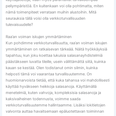
peliympäristöä. En kuitenkaan voi olla pohtimatta, miten
nämä toimenpiteet verrataan muihin alustoihin. Mitä
seurauksia tällä voisi olla verkkoturvallisuuden
tulevaisuudelle?
Raa’an voiman iskujen ymmärtäminen
Kun pohdimme verkkoturvallisuutta, raa’an voiman iskujen
ymmärtäminen on ratkaisevan tärkeää. Näitä hyökkäyksiä
tapahtuu, kun joku koettaa lukuisia salasanayhdistelmiä
päästäkseen luvatta tileille, usein välittämättä siitä, kuinka
kauan se kestää. Olen todistanut omin silmin, kuinka
helposti tämä voi vaarantaa turvallisuutemme. On
huomionarvoista tietää, että kuka tahansa voi mahdollisesti
käyttää hyväkseen heikkoja salasanoja. Käyttämällä
menetelmiä, kuten vahvoja, kompleksisia salasanoja ja
kaksivaiheinen todennusta, voimme saada
verkkoturvallisuutemme hallintaamme. Lisäksi lokitietojen
valvonta auttaa havaitsemaan epäluotettavan toiminnan