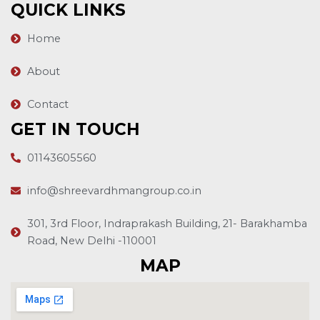
QUICK LINKS
Home
About
Contact
GET IN TOUCH
01143605560
info@shreevardhmangroup.co.in
301, 3rd Floor, Indraprakash Building, 21- Barakhamba
Road, New Delhi -110001
MAP