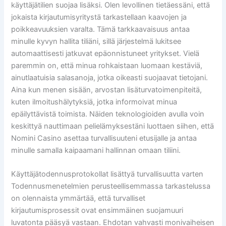
käyttäjätilien suojaa lisäksi. Olen levollinen tietäessäni, että
jokaista kirjautumisyritystä tarkastellaan kaavojen ja
poikkeavuuksien varalta. Tämä tarkkaavaisuus antaa
minulle kyvyn hallita tiliäni, sillä järjestelmä lukitsee
automaattisesti jatkuvat epäonnistuneet yritykset. Vielä
paremmin on, että minua rohkaistaan luomaan kestäviä,
ainutlaatuisia salasanoja, jotka oikeasti suojaavat tietojani.
Aina kun menen sisään, arvostan lisäturvatoimenpiteitä,
kuten ilmoitushälytyksiä, jotka informoivat minua
epäilyttävistä toimista. Näiden teknologioiden avulla voin
keskittyä nauttimaan pelielämyksestäni luottaen siihen, että
Nomini Casino asettaa turvallisuuteni etusijalle ja antaa
minulle samalla kaipaamani hallinnan omaan tiliini.
Käyttäjätodennusprotokollat lisättyä turvallisuutta varten
Todennusmenetelmien perusteellisemmassa tarkastelussa
on olennaista ymmärtää, että turvalliset
kirjautumisprosessit ovat ensimmäinen suojamuuri
luvatonta pääsyä vastaan. Ehdotan vahvasti monivaiheisen