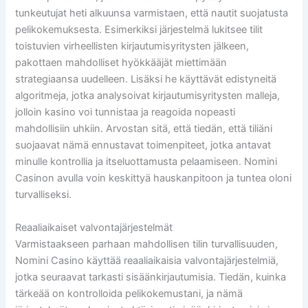
tunkeutujat heti alkuunsa varmistaen, että nautit suojatusta
pelikokemuksesta. Esimerkiksi järjestelmä lukitsee tilit
toistuvien virheellisten kirjautumisyritysten jälkeen,
pakottaen mahdolliset hyökkääjät miettimään
strategiaansa uudelleen. Lisäksi he käyttävät edistyneitä
algoritmeja, jotka analysoivat kirjautumisyritysten malleja,
jolloin kasino voi tunnistaa ja reagoida nopeasti
mahdollisiin uhkiin. Arvostan sitä, että tiedän, että tiliäni
suojaavat nämä ennustavat toimenpiteet, jotka antavat
minulle kontrollia ja itseluottamusta pelaamiseen. Nomini
Casinon avulla voin keskittyä hauskanpitoon ja tuntea oloni
turvalliseksi.
Reaaliaikaiset valvontajärjestelmät
Varmistaakseen parhaan mahdollisen tilin turvallisuuden,
Nomini Casino käyttää reaaliaikaisia valvontajärjestelmiä,
jotka seuraavat tarkasti sisäänkirjautumisia. Tiedän, kuinka
tärkeää on kontrolloida pelikokemustani, ja nämä