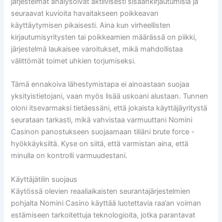
järjestelmät analysoivat aktiivisesti sisäänkirjautumisia ja
seuraavat kuvioita havaitakseen poikkeavan
käyttäytymisen pikaisesti. Aina kun virheellisten
kirjautumisyritysten tai poikkeamien määrässä on piikki,
järjestelmä laukaisee varoitukset, mikä mahdollistaa
välittömät toimet uhkien torjumiseksi.
Tämä ennakoiva lähestymistapa ei ainoastaan suojaa
yksityistietojani, vaan myös lisää uskoani alustaan. Tunnen
oloni itsevarmaksi tietäessäni, että jokaista käyttäjäyritystä
seurataan tarkasti, mikä vahvistaa varmuuttani Nomini
Casinon panostukseen suojaamaan tiliäni brute force -
hyökkäyksiltä. Kyse on siitä, että varmistan aina, että
minulla on kontrolli varmuudestani.
Käyttäjätilin suojaus
Käytössä olevien reaaliaikaisten seurantajärjestelmien
pohjalta Nomini Casino käyttää luotettavia raa’an voiman
estämiseen tarkoitettuja teknologioita, jotka parantavat