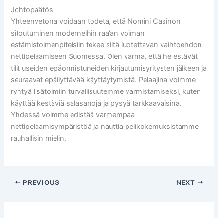
Johtopäätös
Yhteenvetona voidaan todeta, että Nomini Casinon
sitoutuminen moderneihin raa’an voiman
estämistoimenpiteisiin tekee siitä luotettavan vaihtoehdon
nettipelaamiseen Suomessa. Olen varma, että he estävät
tilit useiden epäonnistuneiden kirjautumisyritysten jälkeen ja
seuraavat epäilyttävää käyttäytymistä. Pelaajina voimme
ryhtyä lisätoimiin turvallisuutemme varmistamiseksi, kuten
käyttää kestäviä salasanoja ja pysyä tarkkaavaisina.
Yhdessä voimme edistää varmempaa
nettipelaamisympäristöä ja nauttia pelikokemuksistamme
rauhallisin mielin.
PREVIOUS
NEXT