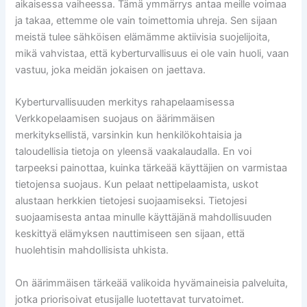
aikaisessa vaiheessa. Tämä ymmärrys antaa meille voimaa
ja takaa, ettemme ole vain toimettomia uhreja. Sen sijaan
meistä tulee sähköisen elämämme aktiivisia suojelijoita,
mikä vahvistaa, että kyberturvallisuus ei ole vain huoli, vaan
vastuu, joka meidän jokaisen on jaettava.
Kyberturvallisuuden merkitys rahapelaamisessa
Verkkopelaamisen suojaus on äärimmäisen
merkityksellistä, varsinkin kun henkilökohtaisia ja
taloudellisia tietoja on yleensä vaakalaudalla. En voi
tarpeeksi painottaa, kuinka tärkeää käyttäjien on varmistaa
tietojensa suojaus. Kun pelaat nettipelaamista, uskot
alustaan herkkien tietojesi suojaamiseksi. Tietojesi
suojaamisesta antaa minulle käyttäjänä mahdollisuuden
keskittyä elämyksen nauttimiseen sen sijaan, että
huolehtisin mahdollisista uhkista.
On äärimmäisen tärkeää valikoida hyvämaineisia palveluita,
jotka priorisoivat etusijalle luotettavat turvatoimet.