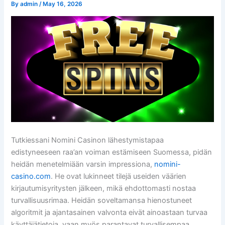
By
admin
/
May 16, 2026
Tutkiessani Nomini Casinon lähestymistapaa
edistyneeseen raa’an voiman estämiseen Suomessa, pidän
heidän menetelmiään varsin impressiona,
nomini-
casino.com
. He ovat lukinneet tilejä useiden väärien
kirjautumisyritysten jälkeen, mikä ehdottomasti nostaa
turvallisuusrimaa. Heidän soveltamansa hienostuneet
algoritmit ja ajantasainen valvonta eivät ainoastaan turvaa
käyttäjätietoja, vaan myös parantavat turvallisempaa