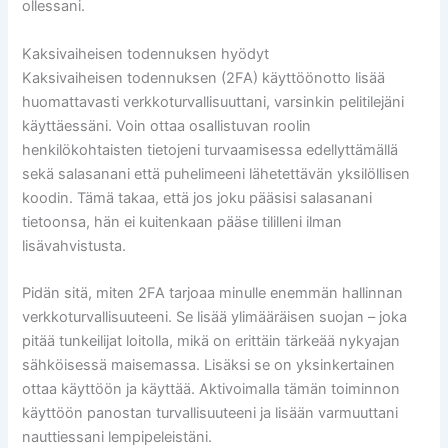
ollessani.
Kaksivaiheisen todennuksen hyödyt
Kaksivaiheisen todennuksen (2FA) käyttöönotto lisää
huomattavasti verkkoturvallisuuttani, varsinkin pelitilejäni
käyttäessäni. Voin ottaa osallistuvan roolin
henkilökohtaisten tietojeni turvaamisessa edellyttämällä
sekä salasanani että puhelimeeni lähetettävän yksilöllisen
koodin. Tämä takaa, että jos joku pääsisi salasanani
tietoonsa, hän ei kuitenkaan pääse tililleni ilman
lisävahvistusta.
Pidän sitä, miten 2FA tarjoaa minulle enemmän hallinnan
verkkoturvallisuuteeni. Se lisää ylimääräisen suojan – joka
pitää tunkeilijat loitolla, mikä on erittäin tärkeää nykyajan
sähköisessä maisemassa. Lisäksi se on yksinkertainen
ottaa käyttöön ja käyttää. Aktivoimalla tämän toiminnon
käyttöön panostan turvallisuuteeni ja lisään varmuuttani
nauttiessani lempipeleistäni.