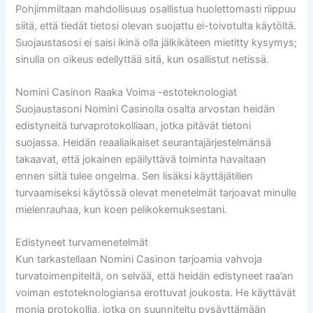
Pohjimmiltaan mahdollisuus osallistua huolettomasti riippuu
siitä, että tiedät tietosi olevan suojattu ei-toivotulta käytöltä.
Suojaustasosi ei saisi ikinä olla jälkikäteen mietitty kysymys;
sinulla on oikeus edellyttää sitä, kun osallistut netissä.
Nomini Casinon Raaka Voima -estoteknologiat
Suojaustasoni Nomini Casinolla osalta arvostan heidän
edistyneitä turvaprotokolliaan, jotka pitävät tietoni
suojassa. Heidän reaaliaikaiset seurantajärjestelmänsä
takaavat, että jokainen epäilyttävä toiminta havaitaan
ennen siitä tulee ongelma. Sen lisäksi käyttäjätilien
turvaamiseksi käytössä olevat menetelmät tarjoavat minulle
mielenrauhaa, kun koen pelikokemuksestani.
Edistyneet turvamenetelmät
Kun tarkastellaan Nomini Casinon tarjoamia vahvoja
turvatoimenpiteitä, on selvää, että heidän edistyneet raa’an
voiman estoteknologiansa erottuvat joukosta. He käyttävät
monia protokollia, jotka on suunniteltu pysäyttämään