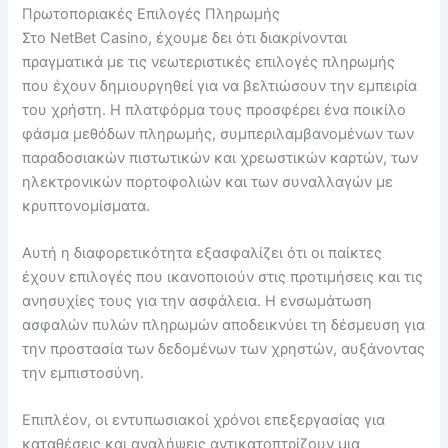
Πρωτοποριακές Επιλογές Πληρωμής
Στο NetBet Casino, έχουμε δει ότι διακρίνονται
πραγματικά με τις νεωτεριστικές επιλογές πληρωμής
που έχουν δημιουργηθεί για να βελτιώσουν την εμπειρία
του χρήστη. Η πλατφόρμα τους προσφέρει ένα ποικίλο
φάσμα μεθόδων πληρωμής, συμπεριλαμβανομένων των
παραδοσιακών πιστωτικών και χρεωστικών καρτών, των
ηλεκτρονικών πορτοφολιών και των συναλλαγών με
κρυπτονομίσματα.
Αυτή η διαφορετικότητα εξασφαλίζει ότι οι παίκτες
έχουν επιλογές που ικανοποιούν στις προτιμήσεις και τις
ανησυχίες τους για την ασφάλεια. Η ενσωμάτωση
ασφαλών πυλών πληρωμών αποδεικνύει τη δέσμευση για
την προστασία των δεδομένων των χρηστών, αυξάνοντας
την εμπιστοσύνη.
Επιπλέον, οι εντυπωσιακοί χρόνοι επεξεργασίας για
καταθέσεις και αναλήψεις αντικατοπτρίζουν μια