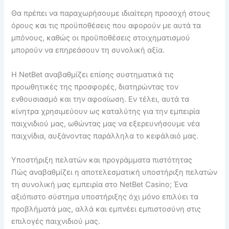
Θα πρέπει να παραχωρήσουμε ιδιαίτερη προσοχή στους
όρους και τις προϋποθέσεις που αφορούν με αυτά τα
μπόνους, καθώς οι προϋποθέσεις στοιχηματισμού
μπορούν να επηρεάσουν τη συνολική αξία.
Η NetBet αναβαθμίζει επίσης συστηματικά τις
προωθητικές της προσφορές, διατηρώντας τον
ενθουσιασμό και την αφοσίωση. Εν τέλει, αυτά τα
κίνητρα χρησιμεύουν ως καταλύτης για την εμπειρία
παιχνιδιού μας, ωθώντας μας να εξερευνήσουμε νέα
παιχνίδια, αυξάνοντας παράλληλα το κεφάλαιό μας.
Υποστήριξη πελατών και προγράμματα πιστότητας
Πώς αναβαθμίζει η αποτελεσματική υποστήριξη πελατών
τη συνολική μας εμπειρία στο NetBet Casino; Ένα
αξιόπιστο σύστημα υποστήριξης όχι μόνο επιλύει τα
προβλήματά μας, αλλά και εμπνέει εμπιστοσύνη στις
επιλογές παιχνιδιού μας.