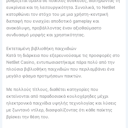
ρυθμίζεται ομαλά σε ποικίλες συσκευές, διατηρώντας τη
ευκρίνεια και τη λειτουργικότητα. Συνολικά, το NetBet
κατορθώνει τον στόχο του με μια χρήστη-κεντρική
διεπαφή που ενισχύει αποδοτικό gameplay και
ανακάλυψη, προβάλλοντας έναν αξιοθαύμαστο
συνδυασμό μορφής και χρηστικότητας.
Εκτεταμένη βιβλιοθήκη παιχνιδιών
Κατά τη διάρκεια που εξερευνούσαμε τις προσφορές στο
NetBet Casino, εντυπωσιαστήκαμε πάρα πολύ από την
πλούσια βιβλιοθήκη παιχνιδιών που περιλαμβάνει ένα
μεγάλο φάσμα προτιμήσεων παικτών.
Με πολλούς τίτλους, διαθέτει κατηγορίες που
εκτείνονται από παραδοσιακά κουλοχέρηδες μέχρι
ηλεκτρονικά παιχνίδια υψηλής τεχνολογίας και λύσεις
με ζωντανό ντίλερ, διασφαλίζοντας ότι κάθε παίκτης
βρίσκει την θέση του.