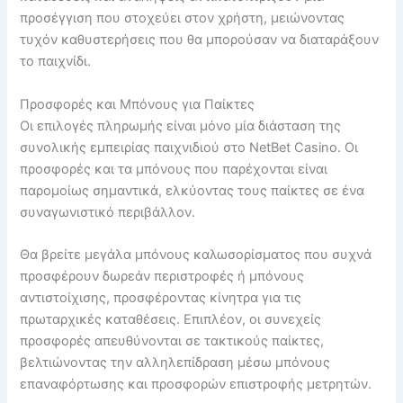
προσέγγιση που στοχεύει στον χρήστη, μειώνοντας
τυχόν καθυστερήσεις που θα μπορούσαν να διαταράξουν
το παιχνίδι.
Προσφορές και Μπόνους για Παίκτες
Οι επιλογές πληρωμής είναι μόνο μία διάσταση της
συνολικής εμπειρίας παιχνιδιού στο NetBet Casino. Οι
προσφορές και τα μπόνους που παρέχονται είναι
παρομοίως σημαντικά, ελκύοντας τους παίκτες σε ένα
συναγωνιστικό περιβάλλον.
Θα βρείτε μεγάλα μπόνους καλωσορίσματος που συχνά
προσφέρουν δωρεάν περιστροφές ή μπόνους
αντιστοίχισης, προσφέροντας κίνητρα για τις
πρωταρχικές καταθέσεις. Επιπλέον, οι συνεχείς
προσφορές απευθύνονται σε τακτικούς παίκτες,
βελτιώνοντας την αλληλεπίδραση μέσω μπόνους
επαναφόρτωσης και προσφορών επιστροφής μετρητών.