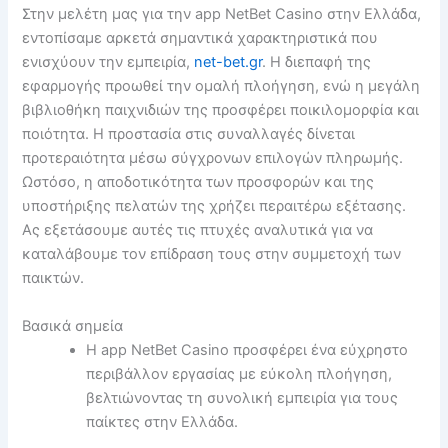
Στην μελέτη μας για την app NetBet Casino στην Ελλάδα,
εντοπίσαμε αρκετά σημαντικά χαρακτηριστικά που
ενισχύουν την εμπειρία,
net-bet.gr
. Η διεπαφή της
εφαρμογής προωθεί την ομαλή πλοήγηση, ενώ η μεγάλη
βιβλιοθήκη παιχνιδιών της προσφέρει ποικιλομορφία και
ποιότητα. Η προστασία στις συναλλαγές δίνεται
προτεραιότητα μέσω σύγχρονων επιλογών πληρωμής.
Ωστόσο, η αποδοτικότητα των προσφορών και της
υποστήριξης πελατών της χρήζει περαιτέρω εξέτασης.
Ας εξετάσουμε αυτές τις πτυχές αναλυτικά για να
καταλάβουμε τον επίδραση τους στην συμμετοχή των
παικτών.
Βασικά σημεία
Η app NetBet Casino προσφέρει ένα εύχρηστο
περιβάλλον εργασίας με εύκολη πλοήγηση,
βελτιώνοντας τη συνολική εμπειρία για τους
παίκτες στην Ελλάδα.