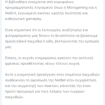
Η βιβλιοθήκη ενισχύεται από κορυφαίους
προγραμματιστές λογισμικού όπως η Microgaming και η
NetEnt, εγγυώμενη εικόνες υψηλής ποιότητας και
καθηλωτικό gameplay.
Είναι σημαντικό ότι οι λειτουργίες αναζήτησης και
φιλτραρίσματος μας δίνουν τη δυνατότητα να βρίσκουμε
άμεσα ειδικά παιχνίδια ή είδη, βελτιώνοντας την εμπειρία
μας.
Επίσης, οι συχνές ενημερώσεις κρατούν την συλλογή
φρέσκια, προσθέτοντας νέους τίτλους συχνά.
Αυτή η ενεργητική προσέγγιση στην επιμέλεια παιχνιδιών
αναδεικνύει τη αφοσίωση της NetBet στην ευχαρίστηση
και την συμμετοχή των παικτών, κάνοντάς την έναν
πρώτο προορισμό για τους λάτρεις των τυχερών
παιχνιδιών.