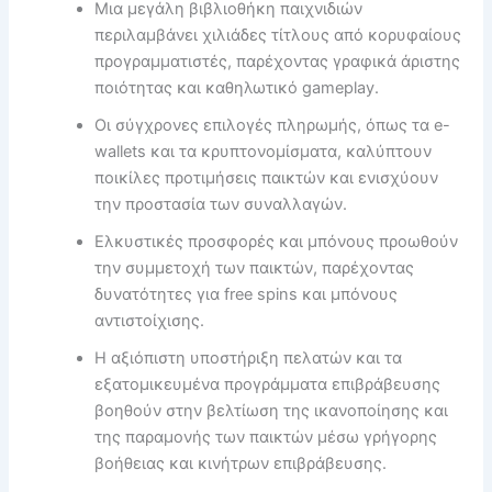
Μια μεγάλη βιβλιοθήκη παιχνιδιών
περιλαμβάνει χιλιάδες τίτλους από κορυφαίους
προγραμματιστές, παρέχοντας γραφικά άριστης
ποιότητας και καθηλωτικό gameplay.
Οι σύγχρονες επιλογές πληρωμής, όπως τα e-
wallets και τα κρυπτονομίσματα, καλύπτουν
ποικίλες προτιμήσεις παικτών και ενισχύουν
την προστασία των συναλλαγών.
Ελκυστικές προσφορές και μπόνους προωθούν
την συμμετοχή των παικτών, παρέχοντας
δυνατότητες για free spins και μπόνους
αντιστοίχισης.
Η αξιόπιστη υποστήριξη πελατών και τα
εξατομικευμένα προγράμματα επιβράβευσης
βοηθούν στην βελτίωση της ικανοποίησης και
της παραμονής των παικτών μέσω γρήγορης
βοήθειας και κινήτρων επιβράβευσης.