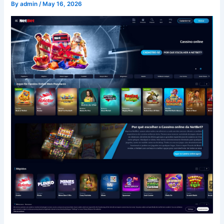
By
admin
/
May 16, 2026