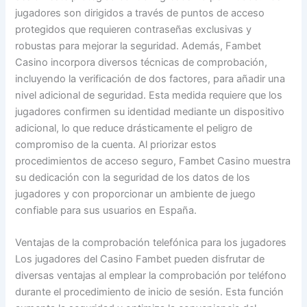
jugadores son dirigidos a través de puntos de acceso
protegidos que requieren contraseñas exclusivas y
robustas para mejorar la seguridad. Además, Fambet
Casino incorpora diversos técnicas de comprobación,
incluyendo la verificación de dos factores, para añadir una
nivel adicional de seguridad. Esta medida requiere que los
jugadores confirmen su identidad mediante un dispositivo
adicional, lo que reduce drásticamente el peligro de
compromiso de la cuenta. Al priorizar estos
procedimientos de acceso seguro, Fambet Casino muestra
su dedicación con la seguridad de los datos de los
jugadores y con proporcionar un ambiente de juego
confiable para sus usuarios en España.
Ventajas de la comprobación telefónica para los jugadores
Los jugadores del Casino Fambet pueden disfrutar de
diversas ventajas al emplear la comprobación por teléfono
durante el procedimiento de inicio de sesión. Esta función