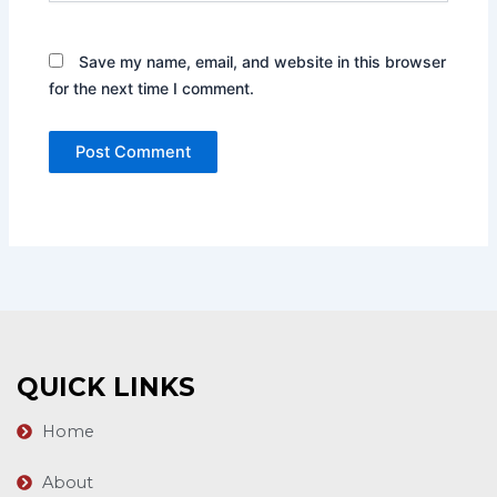
Save my name, email, and website in this browser
for the next time I comment.
QUICK LINKS
Home
About