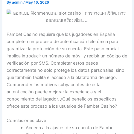
By
admin
/
May 16, 2026
Fambet Casino requiere que los jugadores en España
completen un proceso de autenticación telefónica para
garantizar la protección de su cuenta. Este paso crucial
implica introducir un número de móvil y recibir un código de
verificación por SMS. Completar estos pasos
correctamente no solo protege los datos personales, sino
que también facilita el acceso a la plataforma de juego.
Comprender los motivos subyacentes de esta
autenticación puede mejorar la experiencia y el
conocimiento del jugador. ¿Qué beneficios específicos
ofrece este proceso a los usuarios de Fambet Casino?
Conclusiones clave
Acceda a la ajustes de su cuenta de Fambet