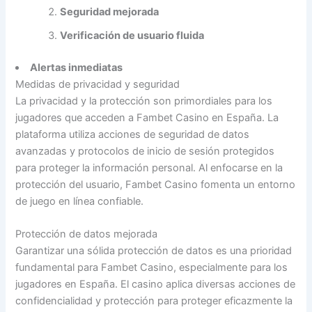
Seguridad mejorada
Verificación de usuario fluida
Alertas inmediatas
Medidas de privacidad y seguridad
La privacidad y la protección son primordiales para los
jugadores que acceden a Fambet Casino en España. La
plataforma utiliza acciones de seguridad de datos
avanzadas y protocolos de inicio de sesión protegidos
para proteger la información personal. Al enfocarse en la
protección del usuario, Fambet Casino fomenta un entorno
de juego en línea confiable.
Protección de datos mejorada
Garantizar una sólida protección de datos es una prioridad
fundamental para Fambet Casino, especialmente para los
jugadores en España. El casino aplica diversas acciones de
confidencialidad y protección para proteger eficazmente la