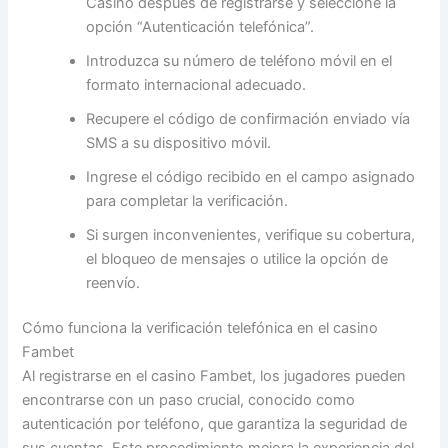
Casino después de registrarse y seleccione la
opción “Autenticación telefónica”.
Introduzca su número de teléfono móvil en el
formato internacional adecuado.
Recupere el código de confirmación enviado vía
SMS a su dispositivo móvil.
Ingrese el código recibido en el campo asignado
para completar la verificación.
Si surgen inconvenientes, verifique su cobertura,
el bloqueo de mensajes o utilice la opción de
reenvío.
Cómo funciona la verificación telefónica en el casino
Fambet
Al registrarse en el casino Fambet, los jugadores pueden
encontrarse con un paso crucial, conocido como
autenticación por teléfono, que garantiza la seguridad de