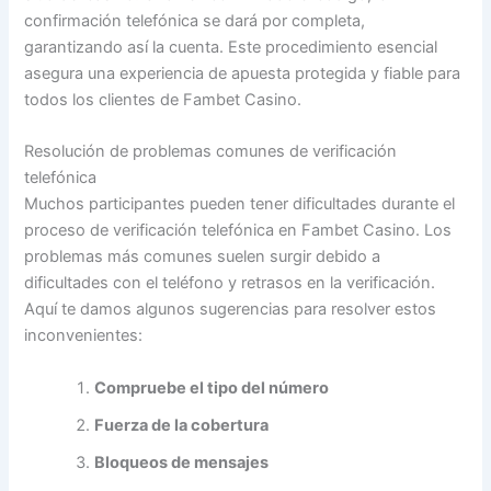
confirmación telefónica se dará por completa,
garantizando así la cuenta. Este procedimiento esencial
asegura una experiencia de apuesta protegida y fiable para
todos los clientes de Fambet Casino.
Resolución de problemas comunes de verificación
telefónica
Muchos participantes pueden tener dificultades durante el
proceso de verificación telefónica en Fambet Casino. Los
problemas más comunes suelen surgir debido a
dificultades con el teléfono y retrasos en la verificación.
Aquí te damos algunos sugerencias para resolver estos
inconvenientes:
Compruebe el tipo del número
Fuerza de la cobertura
Bloqueos de mensajes