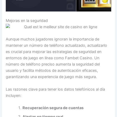
Mejoras en la seguridad
Aunque muchos jugadores ignoran la importancia de
mantener un número de teléfono actualizado, actualizarlo
es crucial para mejorar las estrategias de seguridad en
entornos de juego en línea como Fambet Casino. Un
número de teléfono preciso aumenta la seguridad del
usuario y facilita métodos de autenticación eficaces,
garantizando una experiencia de juego más segura.
Las razones clave para tener los datos telefónicos al día
incluyen:
Recuperación segura de cuentas
Alertas en tiempo real