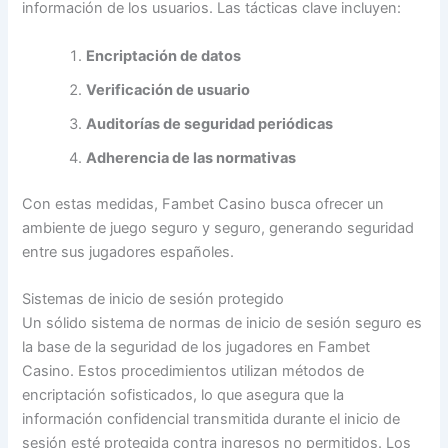
información de los usuarios. Las tácticas clave incluyen:
Encriptación de datos
Verificación de usuario
Auditorías de seguridad periódicas
Adherencia de las normativas
Con estas medidas, Fambet Casino busca ofrecer un
ambiente de juego seguro y seguro, generando seguridad
entre sus jugadores españoles.
Sistemas de inicio de sesión protegido
Un sólido sistema de normas de inicio de sesión seguro es
la base de la seguridad de los jugadores en Fambet
Casino. Estos procedimientos utilizan métodos de
encriptación sofisticados, lo que asegura que la
información confidencial transmitida durante el inicio de
sesión esté protegida contra ingresos no permitidos. Los