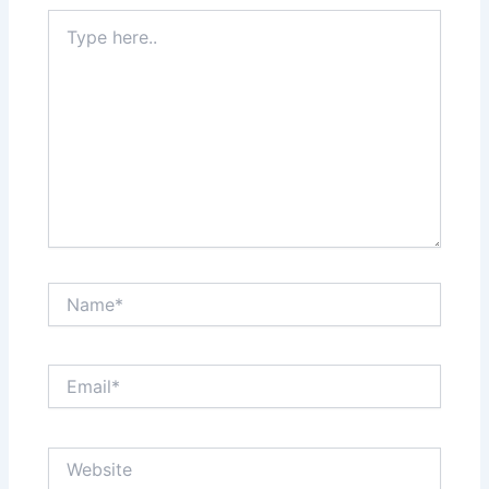
Type
here..
Name*
Email*
Website