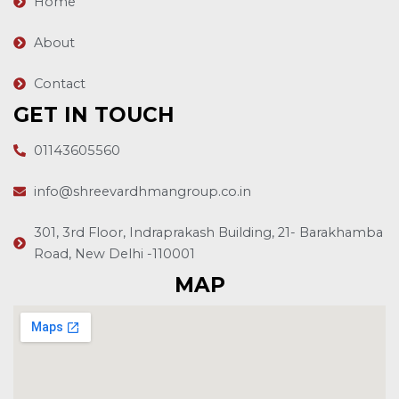
Home
About
Contact
GET IN TOUCH
01143605560
info@shreevardhmangroup.co.in
301, 3rd Floor, Indraprakash Building, 21- Barakhamba
Road, New Delhi -110001
MAP