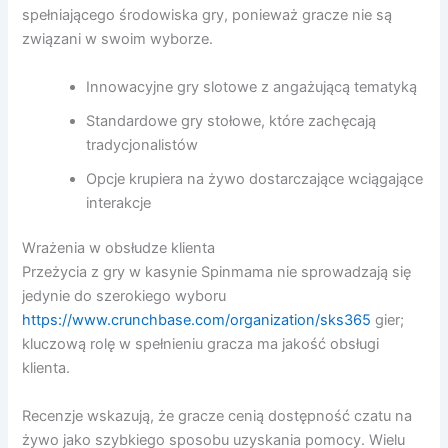
spełniającego środowiska gry, ponieważ gracze nie są
związani w swoim wyborze.
Innowacyjne gry slotowe z angażującą tematyką
Standardowe gry stołowe, które zachęcają
tradycjonalistów
Opcje krupiera na żywo dostarczające wciągające
interakcje
Wrażenia w obsłudze klienta
Przeżycia z gry w kasynie Spinmama nie sprowadzają się
jedynie do szerokiego wyboru
https://www.crunchbase.com/organization/sks365
gier;
kluczową rolę w spełnieniu gracza ma jakość obsługi
klienta.
Recenzje wskazują, że gracze cenią dostępność czatu na
żywo jako szybkiego sposobu uzyskania pomocy. Wielu