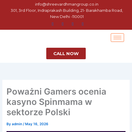
Skip
info@shreevardhmangroup.co.in
to
301, 3rd Floor, Indraprakash Building, 21- Barakhamba Road,
New Delhi -110001
content
CALL NOW
Poważni Gamers ocenia
kasyno Spinmama w
sektorze Polski
By
admin
/
May 16, 2026