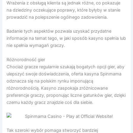
Wrażenia z obsługą klienta są jednak różne, co pokazuje
na dziedziny oczekujące poprawy, które byłyby w stanie
prowadzić na polepszenie ogólnego zadowolenia.
Badanie tych aspektów pozwala uzyskać przydatne
informacje na temat tego, w jaki sposób kasyno spełnia lub
nie spełnia wymagań graczy.
Różnorodność gier
Chociaż gracze regularnie szukają bogatych opcji gier, aby
ulepszyć swoje doświadczenia, oferta kasyna Spinmama
odznacza się na polskim rynku imponującą
różnorodnością. Kasyno zaspokaja zróżnicowane
preferencje graczy, proponując liczne gatunków gier, dzięki
czemu każdy gracz znajdzie coś dla siebie.
Tak szeroki wybór pomaga stworzyć bardziej