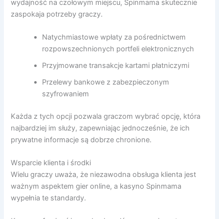
wydajność na czołowym miejscu, Spinmama skutecznie
zaspokaja potrzeby graczy.
Natychmiastowe wpłaty za pośrednictwem
rozpowszechnionych portfeli elektronicznych
Przyjmowane transakcje kartami płatniczymi
Przelewy bankowe z zabezpieczonym
szyfrowaniem
Każda z tych opcji pozwala graczom wybrać opcję, która
najbardziej im służy, zapewniając jednocześnie, że ich
prywatne informacje są dobrze chronione.
Wsparcie klienta i środki
Wielu graczy uważa, że niezawodna obsługa klienta jest
ważnym aspektem gier online, a kasyno Spinmama
wypełnia te standardy.