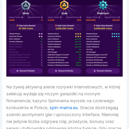
Na żywej aktywną arenie rozrywki internetowych, w której
selekcja wydaje się niczym gwiazdki na nocnym
firmamencie, kasyno Spinmama wyrosło na czołowego
konkurenta w Polsce,
spin-mama.eu
. Gracze dostrzegają
szeroki asortyment gier i uproszczony interface. Niemniej
nie jedynie liczba odgrywa rolę; przeżycie, bonusy oraz
serwis użytkownika odgrywają istotną funkcję. Gdy gracze