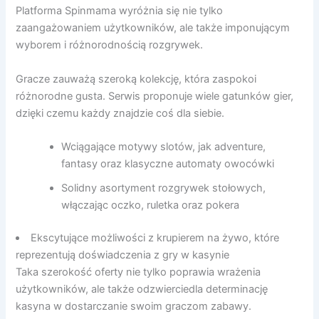
Platforma Spinmama wyróżnia się nie tylko
zaangażowaniem użytkowników, ale także imponującym
wyborem i różnorodnością rozgrywek.
Gracze zauważą szeroką kolekcję, która zaspokoi
różnorodne gusta. Serwis proponuje wiele gatunków gier,
dzięki czemu każdy znajdzie coś dla siebie.
Wciągające motywy slotów, jak adventure,
fantasy oraz klasyczne automaty owocówki
Solidny asortyment rozgrywek stołowych,
włączając oczko, ruletka oraz pokera
Ekscytujące możliwości z krupierem na żywo, które
reprezentują doświadczenia z gry w kasynie
Taka szerokość oferty nie tylko poprawia wrażenia
użytkowników, ale także odzwierciedla determinację
kasyna w dostarczanie swoim graczom zabawy.