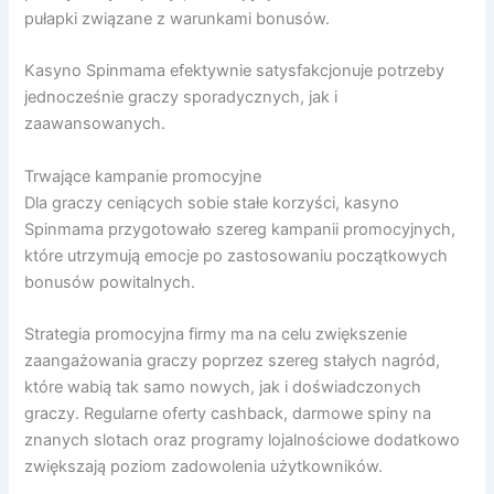
pułapki związane z warunkami bonusów.
Kasyno Spinmama efektywnie satysfakcjonuje potrzeby
jednocześnie graczy sporadycznych, jak i
zaawansowanych.
Trwające kampanie promocyjne
Dla graczy ceniących sobie stałe korzyści, kasyno
Spinmama przygotowało szereg kampanii promocyjnych,
które utrzymują emocje po zastosowaniu początkowych
bonusów powitalnych.
Strategia promocyjna firmy ma na celu zwiększenie
zaangażowania graczy poprzez szereg stałych nagród,
które wabią tak samo nowych, jak i doświadczonych
graczy. Regularne oferty cashback, darmowe spiny na
znanych slotach oraz programy lojalnościowe dodatkowo
zwiększają poziom zadowolenia użytkowników.