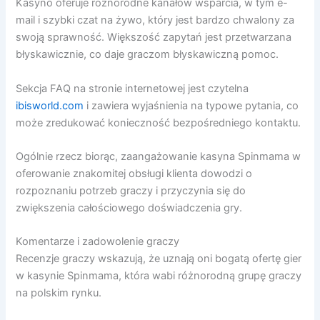
Kasyno oferuje różnorodne kanałów wsparcia, w tym e-
mail i szybki czat na żywo, który jest bardzo chwalony za
swoją sprawność. Większość zapytań jest przetwarzana
błyskawicznie, co daje graczom błyskawiczną pomoc.
Sekcja FAQ na stronie internetowej jest czytelna
ibisworld.com
i zawiera wyjaśnienia na typowe pytania, co
może zredukować konieczność bezpośredniego kontaktu.
Ogólnie rzecz biorąc, zaangażowanie kasyna Spinmama w
oferowanie znakomitej obsługi klienta dowodzi o
rozpoznaniu potrzeb graczy i przyczynia się do
zwiększenia całościowego doświadczenia gry.
Komentarze i zadowolenie graczy
Recenzje graczy wskazują, że uznają oni bogatą ofertę gier
w kasynie Spinmama, która wabi różnorodną grupę graczy
na polskim rynku.