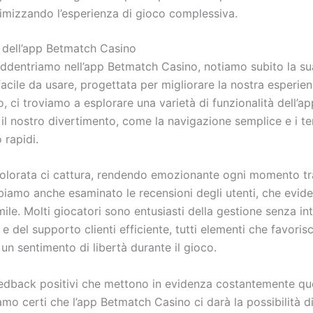
timizzando l’esperienza di gioco complessiva.
dell’app Betmatch Casino
ddentriamo nell’app Betmatch Casino, notiamo subito la su
facile da usare, progettata per migliorare la nostra esperien
zio, ci troviamo a esplorare una varietà di funzionalità dell’a
il nostro divertimento, come la navigazione semplice e i te
 rapidi.
colorata ci cattura, rendendo emozionante ogni momento t
bbiamo anche esaminato le recensioni degli utenti, che evid
mile. Molti giocatori sono entusiasti della gestione senza in
 e del supporto clienti efficiente, tutti elementi che favori
n sentimento di libertà durante il gioco.
eedback positivi che mettono in evidenza costantemente qu
amo certi che l’app Betmatch Casino ci darà la possibilità di