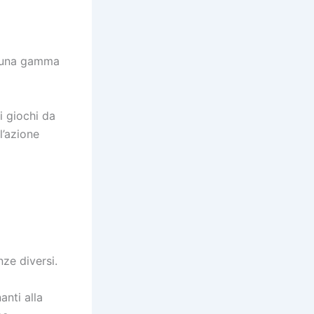
e una gamma
i giochi da
l’azione
ze diversi.
anti alla