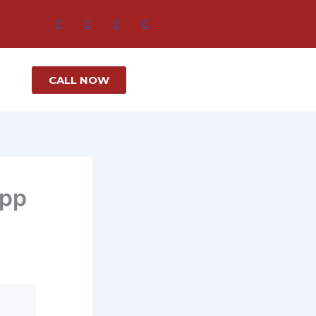
CALL NOW
app