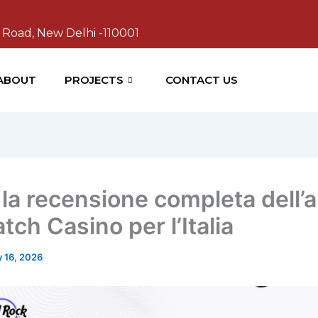
a Road, New Delhi -110001
ABOUT
PROJECTS
CONTACT US
 la recensione completa dell’
ch Casino per l’Italia
 16, 2026