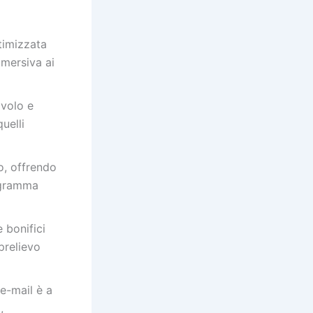
timizzata
mmersiva ai
avolo e
uelli
o, offrendo
ogramma
 bonifici
prelievo
 e-mail è a
,