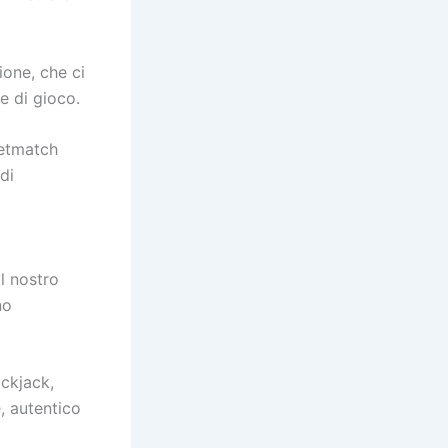
ione, che ci
e di gioco.
Betmatch
di
l nostro
no
ackjack,
, autentico