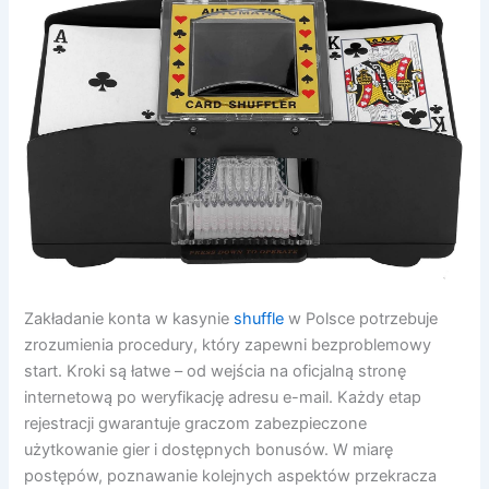
Zakładanie konta w kasynie
shuffle
w Polsce potrzebuje
zrozumienia procedury, który zapewni bezproblemowy
start. Kroki są łatwe – od wejścia na oficjalną stronę
internetową po weryfikację adresu e-mail. Każdy etap
rejestracji gwarantuje graczom zabezpieczone
użytkowanie gier i dostępnych bonusów. W miarę
postępów, poznawanie kolejnych aspektów przekracza