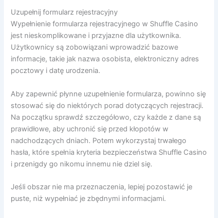
Uzupełnij formularz rejestracyjny
Wypełnienie formularza rejestracyjnego w Shuffle Casino
jest nieskomplikowane i przyjazne dla użytkownika.
Użytkownicy są zobowiązani wprowadzić bazowe
informacje, takie jak nazwa osobista, elektroniczny adres
pocztowy i datę urodzenia.
Aby zapewnić płynne uzupełnienie formularza, powinno się
stosować się do niektórych porad dotyczących rejestracji.
Na początku sprawdź szczegółowo, czy każde z dane są
prawidłowe, aby uchronić się przed kłopotów w
nadchodzących dniach. Potem wykorzystaj trwałego
hasła, które spełnia kryteria bezpieczeństwa Shuffle Casino
i przenigdy go nikomu innemu nie dziel się.
Jeśli obszar nie ma przeznaczenia, lepiej pozostawić je
puste, niż wypełniać je zbędnymi informacjami.