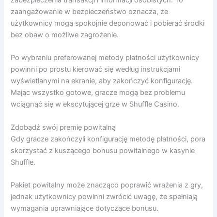
zaangażowanie w bezpieczeństwo oznacza, że
użytkownicy mogą spokojnie deponować i pobierać środki
bez obaw o możliwe zagrożenie.
Po wybraniu preferowanej metody płatności użytkownicy
powinni po prostu kierować się według instrukcjami
wyświetlanymi na ekranie, aby zakończyć konfigurację.
Mając wszystko gotowe, gracze mogą bez problemu
wciągnąć się w ekscytującej grze w Shuffle Casino.
Zdobądź swój premię powitalną
Gdy gracze zakończyli konfigurację metodę płatności, pora
skorzystać z kuszącego bonusu powitalnego w kasynie
Shuffle.
Pakiet powitalny może znacząco poprawić wrażenia z gry,
jednak użytkownicy powinni zwrócić uwagę, że spełniają
wymagania uprawniające dotyczące bonusu.