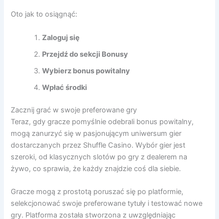
Oto jak to osiągnąć:
Zaloguj się
Przejdź do sekcji Bonusy
Wybierz bonus powitalny
Wpłać środki
Zacznij grać w swoje preferowane gry
Teraz, gdy gracze pomyślnie odebrali bonus powitalny,
mogą zanurzyć się w pasjonującym uniwersum gier
dostarczanych przez Shuffle Casino. Wybór gier jest
szeroki, od klasycznych slotów po gry z dealerem na
żywo, co sprawia, że każdy znajdzie coś dla siebie.
Gracze mogą z prostotą poruszać się po platformie,
selekcjonować swoje preferowane tytuły i testować nowe
gry. Platforma została stworzona z uwzględniając