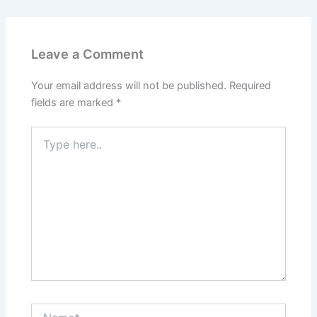
Leave a Comment
Your email address will not be published.
Required
fields are marked
*
Type
here..
Name*