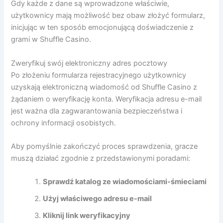
Gdy każde z dane są wprowadzone właściwie,
użytkownicy mają możliwość bez obaw złożyć formularz,
inicjując w ten sposób emocjonującą doświadczenie z
grami w Shuffle Casino.
Zweryfikuj swój elektroniczny adres pocztowy
Po złożeniu formularza rejestracyjnego użytkownicy
uzyskają elektroniczną wiadomość od Shuffle Casino z
żądaniem o weryfikację konta. Weryfikacja adresu e-mail
jest ważna dla zagwarantowania bezpieczeństwa i
ochrony informacji osobistych.
Aby pomyślnie zakończyć proces sprawdzenia, gracze
muszą działać zgodnie z przedstawionymi poradami:
Sprawdź katalog ze wiadomościami-śmieciami
Użyj właściwego adresu e-mail
Kliknij link weryfikacyjny