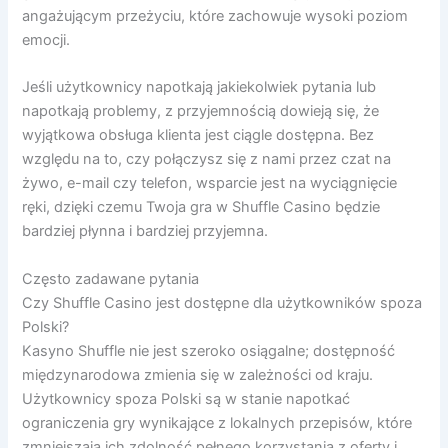
angażującym przeżyciu, które zachowuje wysoki poziom
emocji.
Jeśli użytkownicy napotkają jakiekolwiek pytania lub
napotkają problemy, z przyjemnością dowieją się, że
wyjątkowa obsługa klienta jest ciągle dostępna. Bez
względu na to, czy połączysz się z nami przez czat na
żywo, e-mail czy telefon, wsparcie jest na wyciągnięcie
ręki, dzięki czemu Twoja gra w Shuffle Casino będzie
bardziej płynna i bardziej przyjemna.
Często zadawane pytania
Czy Shuffle Casino jest dostępne dla użytkowników spoza
Polski?
Kasyno Shuffle nie jest szeroko osiągalne; dostępność
międzynarodowa zmienia się w zależności od kraju.
Użytkownicy spoza Polski są w stanie napotkać
ograniczenia gry wynikające z lokalnych przepisów, które
zmniejszają ich zdolność pełnego korzystania z oferty i