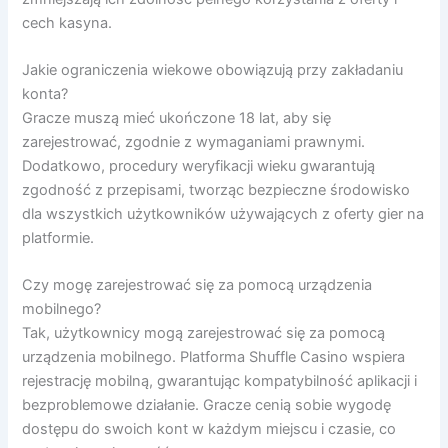
cech kasyna.
Jakie ograniczenia wiekowe obowiązują przy zakładaniu
konta?
Gracze muszą mieć ukończone 18 lat, aby się
zarejestrować, zgodnie z wymaganiami prawnymi.
Dodatkowo, procedury weryfikacji wieku gwarantują
zgodność z przepisami, tworząc bezpieczne środowisko
dla wszystkich użytkowników używających z oferty gier na
platformie.
Czy mogę zarejestrować się za pomocą urządzenia
mobilnego?
Tak, użytkownicy mogą zarejestrować się za pomocą
urządzenia mobilnego. Platforma Shuffle Casino wspiera
rejestrację mobilną, gwarantując kompatybilność aplikacji i
bezproblemowe działanie. Gracze cenią sobie wygodę
dostępu do swoich kont w każdym miejscu i czasie, co