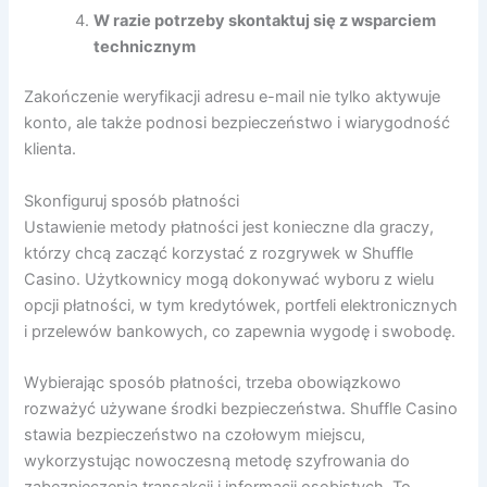
W razie potrzeby skontaktuj się z wsparciem
technicznym
Zakończenie weryfikacji adresu e-mail nie tylko aktywuje
konto, ale także podnosi bezpieczeństwo i wiarygodność
klienta.
Skonfiguruj sposób płatności
Ustawienie metody płatności jest konieczne dla graczy,
którzy chcą zacząć korzystać z rozgrywek w Shuffle
Casino. Użytkownicy mogą dokonywać wyboru z wielu
opcji płatności, w tym kredytówek, portfeli elektronicznych
i przelewów bankowych, co zapewnia wygodę i swobodę.
Wybierając sposób płatności, trzeba obowiązkowo
rozważyć używane środki bezpieczeństwa. Shuffle Casino
stawia bezpieczeństwo na czołowym miejscu,
wykorzystując nowoczesną metodę szyfrowania do
zabezpieczenia transakcji i informacji osobistych. To