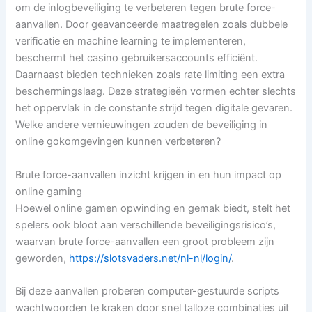
om de inlogbeveiliging te verbeteren tegen brute force-
aanvallen. Door geavanceerde maatregelen zoals dubbele
verificatie en machine learning te implementeren,
beschermt het casino gebruikersaccounts efficiënt.
Daarnaast bieden technieken zoals rate limiting een extra
beschermingslaag. Deze strategieën vormen echter slechts
het oppervlak in de constante strijd tegen digitale gevaren.
Welke andere vernieuwingen zouden de beveiliging in
online gokomgevingen kunnen verbeteren?
Brute force-aanvallen inzicht krijgen in en hun impact op
online gaming
Hoewel online gamen opwinding en gemak biedt, stelt het
spelers ook bloot aan verschillende beveiligingsrisico’s,
waarvan brute force-aanvallen een groot probleem zijn
geworden,
https://slotsvaders.net/nl-nl/login/
.
Bij deze aanvallen proberen computer-gestuurde scripts
wachtwoorden te kraken door snel talloze combinaties uit