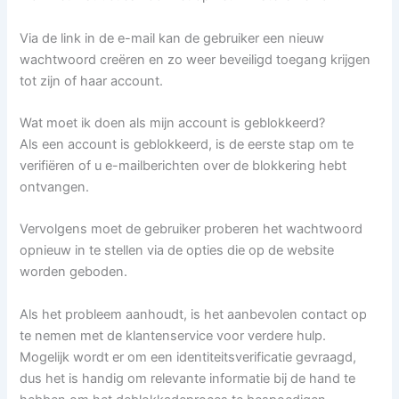
Via de link in de e-mail kan de gebruiker een nieuw
wachtwoord creëren en zo weer beveiligd toegang krijgen
tot zijn of haar account.
Wat moet ik doen als mijn account is geblokkeerd?
Als een account is geblokkeerd, is de eerste stap om te
verifiëren of u e-mailberichten over de blokkering hebt
ontvangen.
Vervolgens moet de gebruiker proberen het wachtwoord
opnieuw in te stellen via de opties die op de website
worden geboden.
Als het probleem aanhoudt, is het aanbevolen contact op
te nemen met de klantenservice voor verdere hulp.
Mogelijk wordt er om een identiteitsverificatie gevraagd,
dus het is handig om relevante informatie bij de hand te