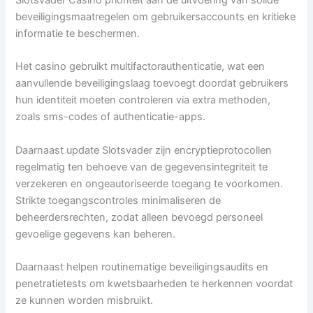
beveiligingsmaatregelen om gebruikersaccounts en kritieke
informatie te beschermen.
Het casino gebruikt multifactorauthenticatie, wat een
aanvullende beveiligingslaag toevoegt doordat gebruikers
hun identiteit moeten controleren via extra methoden,
zoals sms-codes of authenticatie-apps.
Daarnaast update Slotsvader zijn encryptieprotocollen
regelmatig ten behoeve van de gegevensintegriteit te
verzekeren en ongeautoriseerde toegang te voorkomen.
Strikte toegangscontroles minimaliseren de
beheerdersrechten, zodat alleen bevoegd personeel
gevoelige gegevens kan beheren.
Daarnaast helpen routinematige beveiligingsaudits en
penetratietests om kwetsbaarheden te herkennen voordat
ze kunnen worden misbruikt.