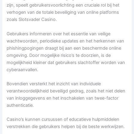
zijn, speelt gebruikersvoorlichting een cruciale rol bij het
verhogen van de totale beveiliging van online platforms
zoals Slotsvader Casino.
Gebruikers informeren over het essentie van veilige
wachtwoorden, periodieke updates en het herkennen van
phishingpogingen draagt bij aan een beschermde online
omgeving. Door mogelijke risico’s te doorzien, is de
mogelijkheid kleiner dat gebruikers slachtoffer worden van
cyberaanvallen.
Bovendien versterkt het inzicht van individuele
verantwoordelijkheid beveiligd gedrag, zoals het niet delen
van inloggegevens en het inschakelen van twee-factor
authenticatie.
Casino’s kunnen cursussen of educatieve hulpmiddelen
verstrekken die gebruikers helpen bij de beste werkwijzen.