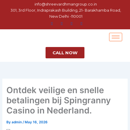
Skip
info@shreevardhmangroup.co.in
to
301, 3rd Floor, Indraprakash Building, 21- Barakhamba Road,
New Delhi -110001
content
CALL NOW
Ontdek veilige en snelle
betalingen bij Spingranny
Casino in Nederland.
By
admin
/
May 16, 2026