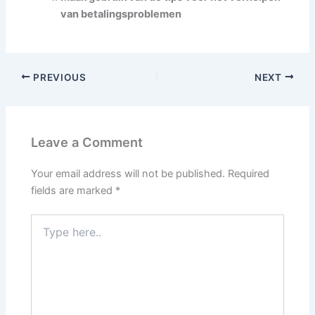
van betalingsproblemen
PREVIOUS
NEXT
Leave a Comment
Your email address will not be published.
Required
fields are marked
*
Type
here..