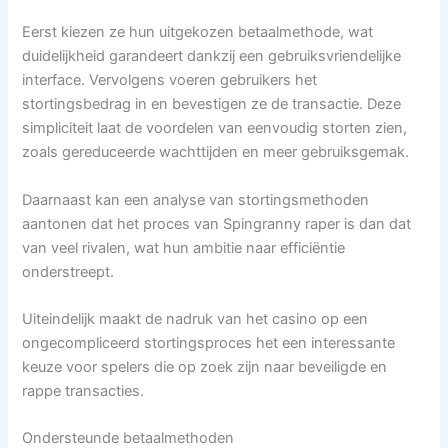
Eerst kiezen ze hun uitgekozen betaalmethode, wat
duidelijkheid garandeert dankzij een gebruiksvriendelijke
interface. Vervolgens voeren gebruikers het
stortingsbedrag in en bevestigen ze de transactie. Deze
simpliciteit laat de voordelen van eenvoudig storten zien,
zoals gereduceerde wachttijden en meer gebruiksgemak.
Daarnaast kan een analyse van stortingsmethoden
aantonen dat het proces van Spingranny raper is dan dat
van veel rivalen, wat hun ambitie naar efficiëntie
onderstreept.
Uiteindelijk maakt de nadruk van het casino op een
ongecompliceerd stortingsproces het een interessante
keuze voor spelers die op zoek zijn naar beveiligde en
rappe transacties.
Ondersteunde betaalmethoden