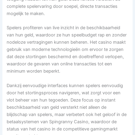
complete spelervaring door soepel, directe transacties
mogelijk te maken.
Spelers profiteren van live inzicht in de beschikbaarheid
van hun geld, waardoor ze hun speelbudget rap en zonder
nodeloze vertragingen kunnen beheren. Het casino maakt
gebruik van moderne technologieën om ervoor te zorgen
dat deze stortingen beschermd en doeltreffend verlopen,
waardoor de gevaren van online transacties tot een
minimum worden beperkt.
Dankzij eenvoudige interfaces kunnen spelers eenvoudig
door het stortingsproces navigeren, wat zorgt voor een
vlot beheer van hun tegoeden. Deze focus op instant
beschikbaarheid van geld versterkt niet alleen de
blijdschap van spelers, maar verbetert ook het geloof in de
betaalsystemen van Spingranny Casino, waardoor de
status van het casino in de competitieve gamingmarkt