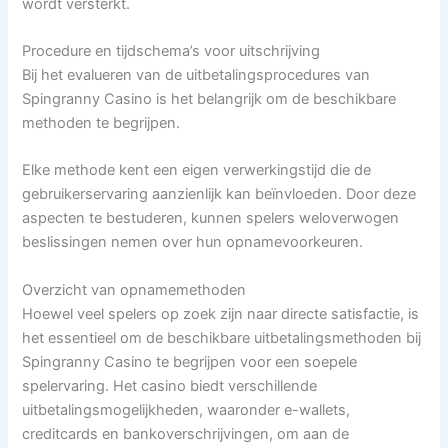
wordt versterkt.
Procedure en tijdschema’s voor uitschrijving
Bij het evalueren van de uitbetalingsprocedures van
Spingranny Casino is het belangrijk om de beschikbare
methoden te begrijpen.
Elke methode kent een eigen verwerkingstijd die de
gebruikerservaring aanzienlijk kan beïnvloeden. Door deze
aspecten te bestuderen, kunnen spelers weloverwogen
beslissingen nemen over hun opnamevoorkeuren.
Overzicht van opnamemethoden
Hoewel veel spelers op zoek zijn naar directe satisfactie, is
het essentieel om de beschikbare uitbetalingsmethoden bij
Spingranny Casino te begrijpen voor een soepele
spelervaring. Het casino biedt verschillende
uitbetalingsmogelijkheden, waaronder e-wallets,
creditcards en bankoverschrijvingen, om aan de