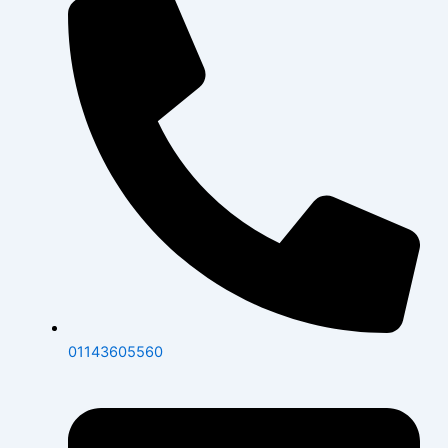
01143605560