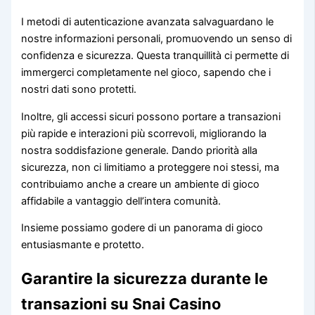
I metodi di autenticazione avanzata salvaguardano le
nostre informazioni personali, promuovendo un senso di
confidenza e sicurezza. Questa tranquillità ci permette di
immergerci completamente nel gioco, sapendo che i
nostri dati sono protetti.
Inoltre, gli accessi sicuri possono portare a transazioni
più rapide e interazioni più scorrevoli, migliorando la
nostra soddisfazione generale. Dando priorità alla
sicurezza, non ci limitiamo a proteggere noi stessi, ma
contribuiamo anche a creare un ambiente di gioco
affidabile a vantaggio dell’intera comunità.
Insieme possiamo godere di un panorama di gioco
entusiasmante e protetto.
Garantire la sicurezza durante le
transazioni su Snai Casino