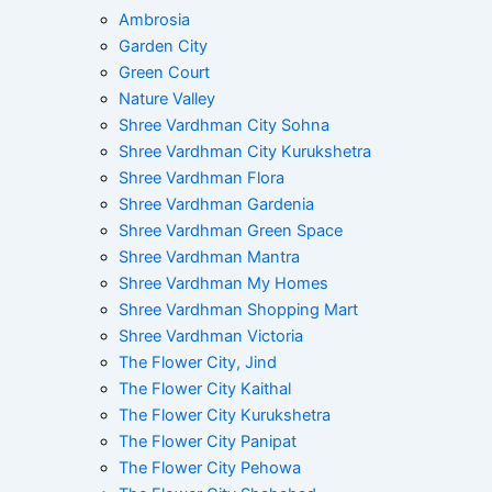
Ambrosia
Garden City
Green Court
Nature Valley
Shree Vardhman City Sohna
Shree Vardhman City Kurukshetra
Shree Vardhman Flora
Shree Vardhman Gardenia
Shree Vardhman Green Space
Shree Vardhman Mantra
Shree Vardhman My Homes
Shree Vardhman Shopping Mart
Shree Vardhman Victoria
The Flower City, Jind
The Flower City Kaithal
The Flower City Kurukshetra
The Flower City Panipat
The Flower City Pehowa