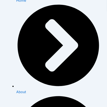
Home
About