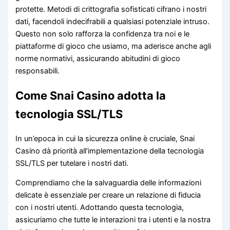
protette. Metodi di crittografia sofisticati cifrano i nostri
dati, facendoli indecifrabili a qualsiasi potenziale intruso.
Questo non solo rafforza la confidenza tra noi e le
piattaforme di gioco che usiamo, ma aderisce anche agli
norme normativi, assicurando abitudini di gioco
responsabili.
Come Snai Casino adotta la
tecnologia SSL/TLS
In un’epoca in cui la sicurezza online è cruciale, Snai
Casino dà priorità all’implementazione della tecnologia
SSL/TLS per tutelare i nostri dati.
Comprendiamo che la salvaguardia delle informazioni
delicate è essenziale per creare un relazione di fiducia
con i nostri utenti. Adottando questa tecnologia,
assicuriamo che tutte le interazioni tra i utenti e la nostra