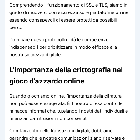
Comprendendo il funzionamento di SSL e TLS, siamo in
grado di muoverci con sicurezza sulle piattaforme online,
essendo consapevoli di essere protetti da possibili
pericoli.
Dominare questi protocolli ci dà le competenze
indispensabili per prioritizzare in modo efficace alla
nostra sicurezza digitale.
L’importanza della crittografia nel
gioco d’azzardo online
Quando giochiamo online, l’importanza della cifratura
non può essere esagerata. È il nostro difesa contro le
minacce informatiche, tutelando i nostri dati individuali e
finanziari da intrusioni non consentiti.
Con l’avvento delle transazioni digitali, dobbiamo
garantire che le nostre comunicazioni siano riservate e