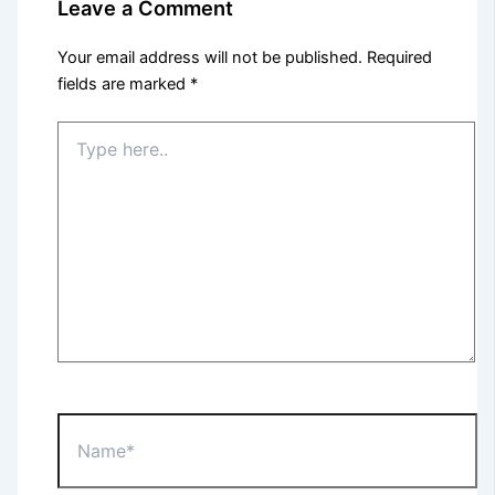
Leave a Comment
Your email address will not be published.
Required
fields are marked
*
Type
here..
Name*