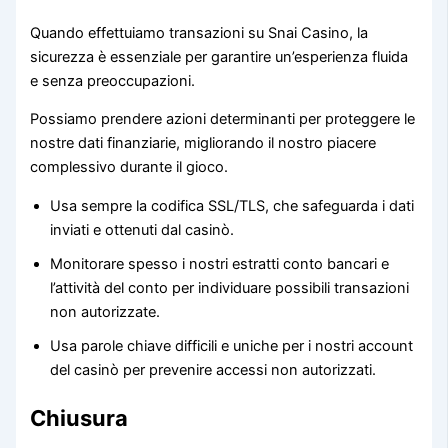
Quando effettuiamo transazioni su Snai Casino, la
sicurezza è essenziale per garantire un’esperienza fluida
e senza preoccupazioni.
Possiamo prendere azioni determinanti per proteggere le
nostre dati finanziarie, migliorando il nostro piacere
complessivo durante il gioco.
Usa sempre la codifica SSL/TLS, che safeguarda i dati
inviati e ottenuti dal casinò.
Monitorare spesso i nostri estratti conto bancari e
l’attività del conto per individuare possibili transazioni
non autorizzate.
Usa parole chiave difficili e uniche per i nostri account
del casinò per prevenire accessi non autorizzati.
Chiusura