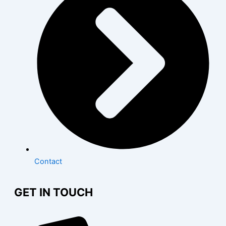
Contact
GET IN TOUCH