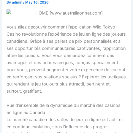
By
admin
/
May 16, 2026
Vous allez découvrir comment l’application Wild Tokyo
Casino révolutionne l’expérience de jeu en ligne des joueurs
canadiens. Grâce à ses paliers de prix personnalisés et à
ses opportunités communautaires captivantes, l’application
attire les joueurs. Vous vous demandez comment des
avantages et des primes uniques, conçus spécialement
pour vous, peuvent augmenter votre expérience de jeu tout
en renforçant vos relations sociaux ? Explorez les tactiques
qui rendent le jeu toujours plus attractif, pertinent et,
surtout, gratifiant.
Vue d’ensemble de la dynamique du marché des casinos
en ligne au Canada
Le marché canadien des salles de jeux en ligne est actif et
en continue évolution, sous l’influence des progrès