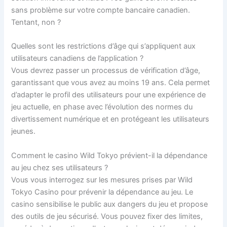
sans problème sur votre compte bancaire canadien.
Tentant, non ?
Quelles sont les restrictions d’âge qui s’appliquent aux
utilisateurs canadiens de l’application ?
Vous devrez passer un processus de vérification d’âge,
garantissant que vous avez au moins 19 ans. Cela permet
d’adapter le profil des utilisateurs pour une expérience de
jeu actuelle, en phase avec l’évolution des normes du
divertissement numérique et en protégeant les utilisateurs
jeunes.
Comment le casino Wild Tokyo prévient-il la dépendance
au jeu chez ses utilisateurs ?
Vous vous interrogez sur les mesures prises par Wild
Tokyo Casino pour prévenir la dépendance au jeu. Le
casino sensibilise le public aux dangers du jeu et propose
des outils de jeu sécurisé. Vous pouvez fixer des limites,