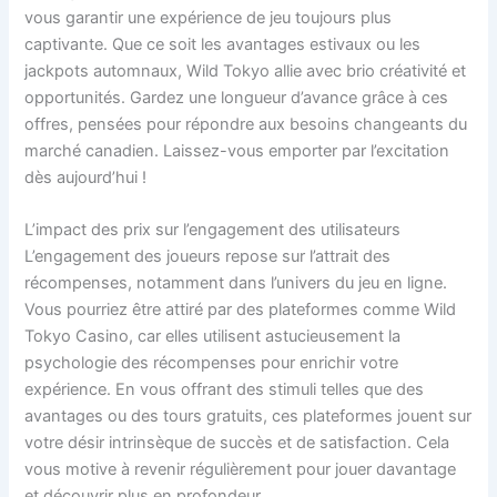
vous garantir une expérience de jeu toujours plus
captivante. Que ce soit les avantages estivaux ou les
jackpots automnaux, Wild Tokyo allie avec brio créativité et
opportunités. Gardez une longueur d’avance grâce à ces
offres, pensées pour répondre aux besoins changeants du
marché canadien. Laissez-vous emporter par l’excitation
dès aujourd’hui !
L’impact des prix sur l’engagement des utilisateurs
L’engagement des joueurs repose sur l’attrait des
récompenses, notamment dans l’univers du jeu en ligne.
Vous pourriez être attiré par des plateformes comme Wild
Tokyo Casino, car elles utilisent astucieusement la
psychologie des récompenses pour enrichir votre
expérience. En vous offrant des stimuli telles que des
avantages ou des tours gratuits, ces plateformes jouent sur
votre désir intrinsèque de succès et de satisfaction. Cela
vous motive à revenir régulièrement pour jouer davantage
et découvrir plus en profondeur.