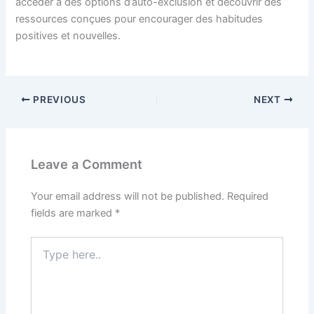
accéder à des options d’auto-exclusion et découvrir des
ressources conçues pour encourager des habitudes
positives et nouvelles.
PREVIOUS
NEXT
Leave a Comment
Your email address will not be published.
Required
fields are marked
*
Type
here..