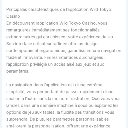
Principales caractéristiques de l’application Wild Tokyo
Casino
En découvrant l’application Wild Tokyo Casino, vous
remarquerez immédiatement ses fonctionnalités
extraordinaires qui enrichissent votre expérience de jeu.
Son interface utilisateur raffinée offre un design
contemporain et ergonomique, garantissant une navigation
fluide et innovante. Fini les interfaces surchargées :
l’application privilégie un accès aisé aux jeux et aux
paramètres.
La navigation dans l’application est d’une extrême
simplicité, vous permettant de passer rapidement d’une
section à l’autre sans la moindre frustration. Que vous vous
lanciez dans une dernière machine à sous ou exploriez les
options de jeu aux tables, la fluidité des transitions vous
surprendra. De plus, les paramètres personnalisables
améliorent la personnalisation, offrant une expérience