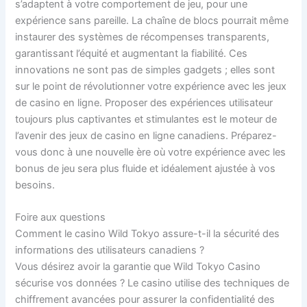
s’adaptent à votre comportement de jeu, pour une
expérience sans pareille. La chaîne de blocs pourrait même
instaurer des systèmes de récompenses transparents,
garantissant l’équité et augmentant la fiabilité. Ces
innovations ne sont pas de simples gadgets ; elles sont
sur le point de révolutionner votre expérience avec les jeux
de casino en ligne. Proposer des expériences utilisateur
toujours plus captivantes et stimulantes est le moteur de
l’avenir des jeux de casino en ligne canadiens. Préparez-
vous donc à une nouvelle ère où votre expérience avec les
bonus de jeu sera plus fluide et idéalement ajustée à vos
besoins.
Foire aux questions
Comment le casino Wild Tokyo assure-t-il la sécurité des
informations des utilisateurs canadiens ?
Vous désirez avoir la garantie que Wild Tokyo Casino
sécurise vos données ? Le casino utilise des techniques de
chiffrement avancées pour assurer la confidentialité des