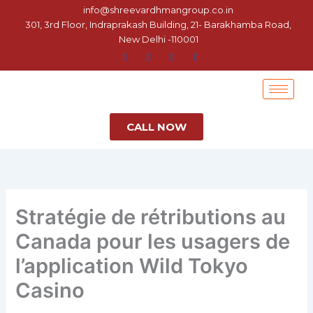
Skip
info@shreevardhmangroup.co.in
to
301, 3rd Floor, Indraprakash Building, 21- Barakhamba Road,
New Delhi -110001
content
CALL NOW
Stratégie de rétributions au
Canada pour les usagers de
l’application Wild Tokyo
Casino