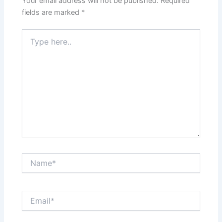
Your email address will not be published.
Required
fields are marked
*
Type
here..
Name*
Email*