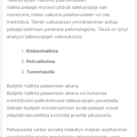
Vaikka pelaajat monesti pitävät talletusrajoja vain
numeroina, niiden vaikutus pelattavuuteen voi olla
merkittävä. Tämän vaikutuksen ymmärtäminen auttaa
pelaajia laatimaan parempia pelistrategioita. Tässä on lyhyt
analyysi talletusrajojen vaikutuksista:
Riskienhallinta
Pelivalikoima
Tunnetasolla
Budjetin hallinta pelaamisen aikana
Budjetin hallinta pelaamisen aikana voi kohentaa
merkittävästi pelikokemusta talletusrajojen perusteella.
Selkeän budjetin kohdentamisen avulla pelaajat voivat
ylläpitää taloudellista kontrollia ja estää ylikulutusta.
Pelisessioita varten ennalta määrätyn määrän asettaminen