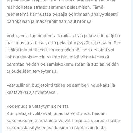
ei pelkästään rajoita impulsiivista uhkapelaamista, vaan
mahdollistaa strategisemman pelaamisen. Tämä
menetelmä kannustaa pelaajia pohtimaan analyyttisesti
panoksiaan ja maksimoimaan nautintonsa.
Voittojen ja tappioiden tarkkailu auttaa jatkuvasti budjetin
hallinnassa ja takaa, että pelaajat pysyvät rajoissaan. Sen
lisäksi taloudellisen tilanteen säännöllinen arviointi voi
johtaa tietoisempiin valintoihin, mikä viime kädessä
parantaa heidän pelaamiskokemustaan ja suojaa heidän
taloudellisen terveytensä.
Vastuullinen budjetointi tekee pelaamisen hauskaksi ja
kestäväksi ajanvietteeksi.
Kokemuksia vetäytymisoireista
Kun pelaajat valitsevat lunastaa voittonsa, heidän
kokemuksensa nostoista voivat heijastua suuresti heidän
kokonaiskäsitykseensä kasinon uskottavuudesta.