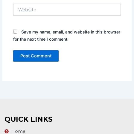
Website
Save my name, email, and website in this browser
for the next time I comment.
QUICK LINKS
Home