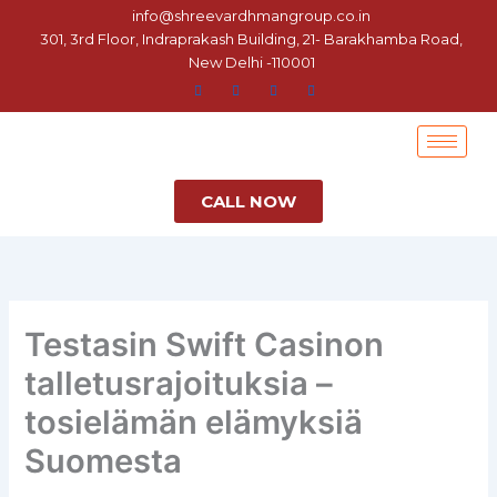
Skip
info@shreevardhmangroup.co.in
to
301, 3rd Floor, Indraprakash Building, 21- Barakhamba Road,
New Delhi -110001
content
CALL NOW
Testasin Swift Casinon
talletusrajoituksia –
tosielämän elämyksiä
Suomesta