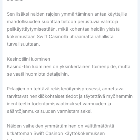
Sen lisäksi näiden rajojen ymmärtäminen antaa käyttäjille
mahdollisuuden suorittaa tietoon perustuvia valintoja
pelikäyttäytymisestään, mikä kohentaa heidän yleistä
kokemustaan Swift Casinolla uhraamatta rahallista
turvallisuuttaan.
Kasinotilini luominen
Kasino-tilin luominen on yksinkertainen toimenpide, mutta
se vaatii huomiota detaljeihin.
Pelaajien on tehtävä rekisteröitymisprosessi, annettava
tarvittavat henkilökohtaiset tiedot ja täytettävä myöhemmin
identiteetin todentamisvaatimukset varmuuden ja
sääntöjenmukaisuuden varmistamiseksi.
Näiden vaiheiden ymmärtäminen on välttämätöntä
kitkattoman Swift Casinon käyttökokemuksen