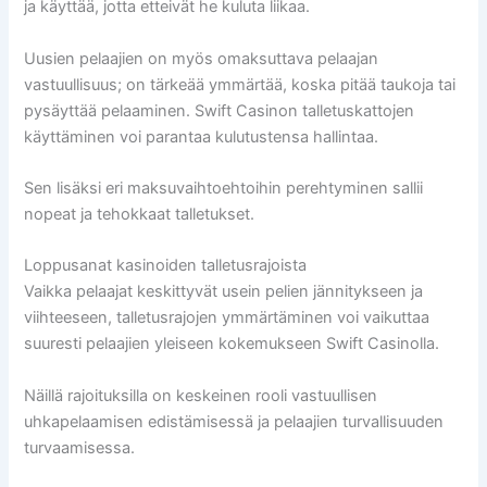
ja käyttää, jotta etteivät he kuluta liikaa.
Uusien pelaajien on myös omaksuttava pelaajan
vastuullisuus; on tärkeää ymmärtää, koska pitää taukoja tai
pysäyttää pelaaminen. Swift Casinon talletuskattojen
käyttäminen voi parantaa kulutustensa hallintaa.
Sen lisäksi eri maksuvaihtoehtoihin perehtyminen sallii
nopeat ja tehokkaat talletukset.
Loppusanat kasinoiden talletusrajoista
Vaikka pelaajat keskittyvät usein pelien jännitykseen ja
viihteeseen, talletusrajojen ymmärtäminen voi vaikuttaa
suuresti pelaajien yleiseen kokemukseen Swift Casinolla.
Näillä rajoituksilla on keskeinen rooli vastuullisen
uhkapelaamisen edistämisessä ja pelaajien turvallisuuden
turvaamisessa.