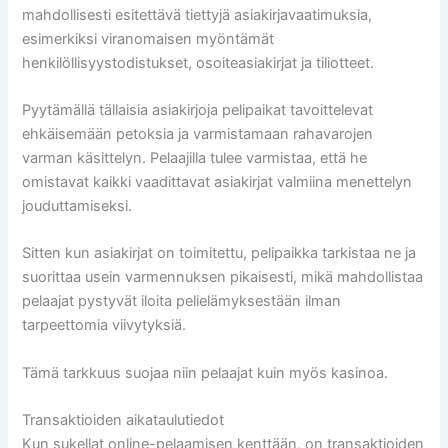
mahdollisesti esitettävä tiettyjä asiakirjavaatimuksia,
esimerkiksi viranomaisen myöntämät
henkilöllisyystodistukset, osoiteasiakirjat ja tiliotteet.
Pyytämällä tällaisia asiakirjoja pelipaikat tavoittelevat
ehkäisemään petoksia ja varmistamaan rahavarojen
varman käsittelyn. Pelaajilla tulee varmistaa, että he
omistavat kaikki vaadittavat asiakirjat valmiina menettelyn
jouduttamiseksi.
Sitten kun asiakirjat on toimitettu, pelipaikka tarkistaa ne ja
suorittaa usein varmennuksen pikaisesti, mikä mahdollistaa
pelaajat pystyvät iloita pelielämyksestään ilman
tarpeettomia viivytyksiä.
Tämä tarkkuus suojaa niin pelaajat kuin myös kasinoa.
Transaktioiden aikataulutiedot
Kun sukellat online-pelaamisen kenttään, on transaktioiden