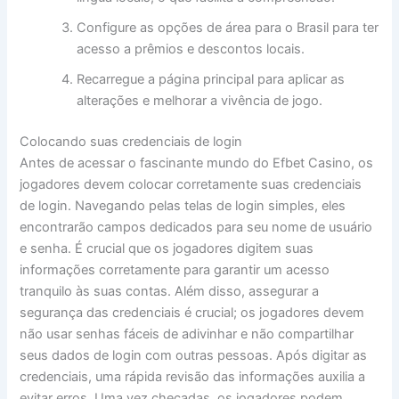
Configure as opções de área para o Brasil para ter
acesso a prêmios e descontos locais.
Recarregue a página principal para aplicar as
alterações e melhorar a vivência de jogo.
Colocando suas credenciais de login
Antes de acessar o fascinante mundo do Efbet Casino, os
jogadores devem colocar corretamente suas credenciais
de login. Navegando pelas telas de login simples, eles
encontrarão campos dedicados para seu nome de usuário
e senha. É crucial que os jogadores digitem suas
informações corretamente para garantir um acesso
tranquilo às suas contas. Além disso, assegurar a
segurança das credenciais é crucial; os jogadores devem
não usar senhas fáceis de adivinhar e não compartilhar
seus dados de login com outras pessoas. Após digitar as
credenciais, uma rápida revisão das informações auxilia a
evitar erros. Uma vez checadas, os jogadores podem