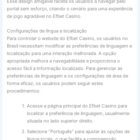
Esse design amigável facilita os usuários a navegar pelo
portal sem esforço, criando o cenário para uma experiência
de jogo agradável no Efbet Casino.
Configurações de língua e localização
Para controlar o website do Efbet Casino, os usuários no
Brasil necessitam modificar as preferências de linguagem e
localização para uma interação melhorada. A opção
apropriada melhora a navegabilidade e proporciona o
acesso fácil a informação localizado. Para gerenciar as
preferências de linguagem e os configurações de área de
forma eficaz, os usuários podem seguir estes
procedimentos:
Acesse a página principal do Efbet Casino para
localizar a preferência de linguagem, usualmente
situada no lado superior direito.
Selecione “Português” para ajustar às opções de
língua locais, o que facilita a compreensão.