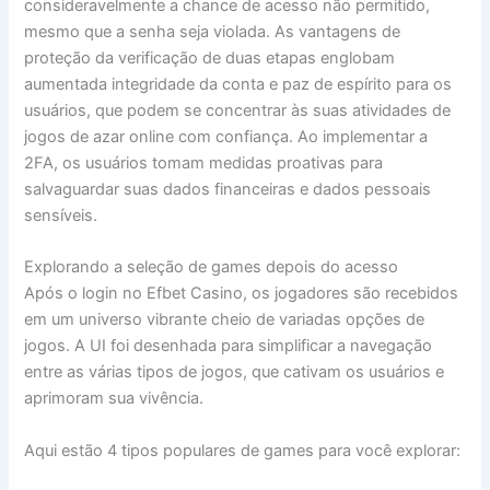
consideravelmente a chance de acesso não permitido,
mesmo que a senha seja violada. As vantagens de
proteção da verificação de duas etapas englobam
aumentada integridade da conta e paz de espírito para os
usuários, que podem se concentrar às suas atividades de
jogos de azar online com confiança. Ao implementar a
2FA, os usuários tomam medidas proativas para
salvaguardar suas dados financeiras e dados pessoais
sensíveis.
Explorando a seleção de games depois do acesso
Após o login no Efbet Casino, os jogadores são recebidos
em um universo vibrante cheio de variadas opções de
jogos. A UI foi desenhada para simplificar a navegação
entre as várias tipos de jogos, que cativam os usuários e
aprimoram sua vivência.
Aqui estão 4 tipos populares de games para você explorar: