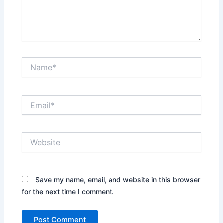
Name*
Email*
Website
Save my name, email, and website in this browser
for the next time I comment.