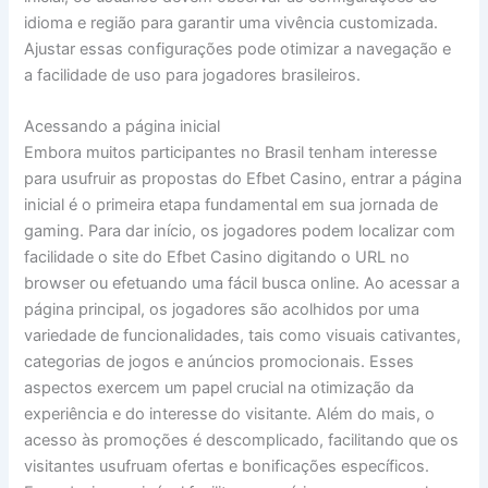
idioma e região para garantir uma vivência customizada.
Ajustar essas configurações pode otimizar a navegação e
a facilidade de uso para jogadores brasileiros.
Acessando a página inicial
Embora muitos participantes no Brasil tenham interesse
para usufruir as propostas do Efbet Casino, entrar a página
inicial é o primeira etapa fundamental em sua jornada de
gaming. Para dar início, os jogadores podem localizar com
facilidade o site do Efbet Casino digitando o URL no
browser ou efetuando uma fácil busca online. Ao acessar a
página principal, os jogadores são acolhidos por uma
variedade de funcionalidades, tais como visuais cativantes,
categorias de jogos e anúncios promocionais. Esses
aspectos exercem um papel crucial na otimização da
experiência e do interesse do visitante. Além do mais, o
acesso às promoções é descomplicado, facilitando que os
visitantes usufruam ofertas e bonificações específicos.