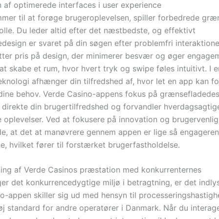
 af optimerede interfaces i user experience
mer til at forøge brugeroplevelsen, spiller forbedrede græ
lle. Du leder altid efter det næstbedste, og effektivt
design er svaret på din søgen efter problemfri interaktione
ter pris på design, der minimerer besvær og øger engage
t skabe et rum, hvor hvert tryk og swipe føles intuitivt. I 
eknologi afhænger din tilfredshed af, hvor let en app kan f
dine behov. Verde Casino-appens fokus på grænsefladedes
å direkte din brugertilfredshed og forvandler hverdagsagtig
ge oplevelser. Ved at fokusere på innovation og brugervenli
de, at det at manøvrere gennem appen er lige så engagere
ne, hvilket fører til forstærket brugerfastholdelse.
ng af Verde Casinos præstation med konkurrenternes
er det konkurrencedygtige miljø i betragtning, er det indly
o-appen skiller sig ud med hensyn til processeringshastig
øj standard for andre operatører i Danmark. Når du intera