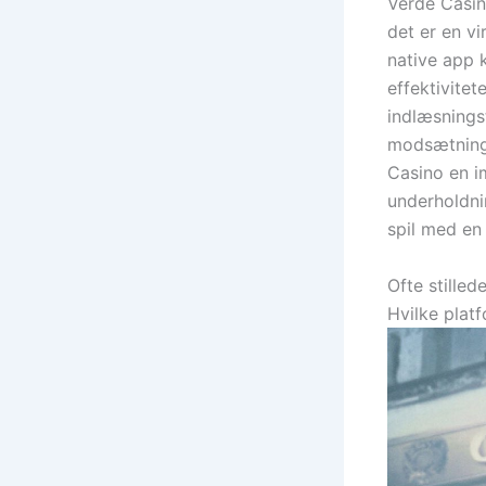
Verde Casin
det er en vi
native app 
effektivite
indlæsnings
modsætning 
Casino en i
underholdni
spil med en
Ofte stille
Hvilke plat