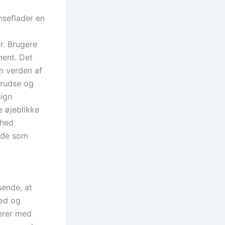
nseflader en
r. Brugere
ment. Det
en verden af
orudse og
ign
e øjeblikke
ghed
nde som
sende, at
hed og
gerer med