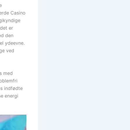
e
Verde Casino
gikyndige
 det er
ed den
nel ydeevne.
ige ved
es med
roblemfri
es indfødte
se energi