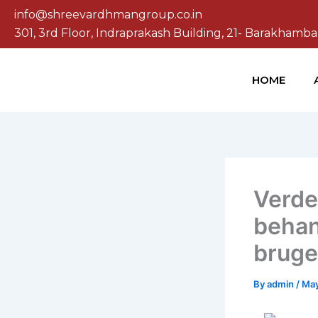
Skip
info@shreevardhmangroup.co.in
to
301, 3rd Floor, Indraprakash Building, 21- Barakhamb
content
HOME
Verde
behan
bruge
By
admin
/
May