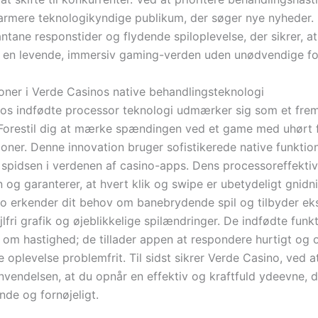
armere teknologikyndige publikum, der søger nye nyheder.
tantane responstider og flydende spiloplevelse, der sikrer, a
 i en levende, immersiv gaming-verden uden unødvendige for
oner i Verde Casinos native behandlingsteknologi
os indfødte processor teknologi udmærker sig som et frems
l. Forestil dig at mærke spændingen ved et game med uhørt 
ioner. Denne innovation bruger sofistikerede native funktion
i spidsen i verdenen af casino-apps. Dens processoreffektivi
 og garanterer, at hvert klik og swipe er ubetydeligt gnidni
o erkender dit behov om banebrydende spil og tilbyder ek
ejlfri grafik og øjeblikkelige spilændringer. De indfødte funk
n om hastighed; de tillader appen at respondere hurtigt og 
 oplevelse problemfrit. Til sidst sikrer Verde Casino, ved 
nvendelsen, at du opnår en effektiv og kraftfuld ydeevne, d
nde og fornøjeligt.