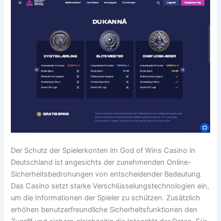
Der Schutz der Spielerkonten im God of Wins Casino in
Deutschland ist angesichts der zunehmenden Online-
Sicherheitsbedrohungen von entscheidender Bedeutung.
Das Casino setzt starke Verschlüsselungstechnologien ein,
um die Informationen der Spieler zu schützen. Zusätzlich
erhöhen benutzerfreundliche Sicherheitsfunktionen den