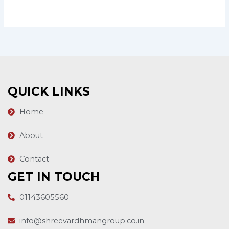
QUICK LINKS
Home
About
Contact
GET IN TOUCH
01143605560
info@shreevardhmangroup.co.in