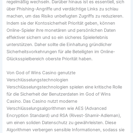
regelmäßig wechseln. Darüber hinaus ist es essentiell, sich
über Phishing-Angriffe und verdächtige Links zu schlau
machen, um das Risiko unbefugten Zugriffs zu reduzieren.
Indem sie der Kontosicherheit Priorität geben, können
Online-Spieler ihre monetären und persönlichen Daten
effektiver sichern und so ein sicheres Spielerlebnis
unterstützen. Daher sollte die Einhaltung gründlicher
Sicherheitsvorkehrungen für alle Beteiligten im Online-
Glücksspielbereich oberste Priorität haben.
Von God of Wins Casino genutzte
Verschlüsselungstechnologien
Verschlüsselungstechnologien spielen eine kritische Rolle
für die Sicherheit der Benutzerdaten im God of Wins
Casino. Das Casino nutzt moderne
Verschlüsselungsalgorithmen wie AES (Advanced
Encryption Standard) und RSA (Rivest-Shamir-Adleman),
um einen soliden Datenschutz zu gewährleisten. Diese
Algorithmen verbergen sensible Informationen, sodass sie