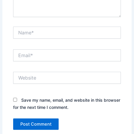
Name*
Email*
Website
Save my name, email, and website in this browser
for the next time I comment.