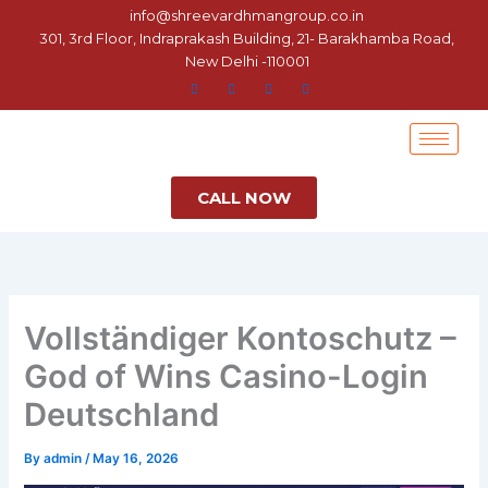
Skip
info@shreevardhmangroup.co.in
to
301, 3rd Floor, Indraprakash Building, 21- Barakhamba Road,
New Delhi -110001
content
CALL NOW
Vollständiger Kontoschutz –
God of Wins Casino-Login
Deutschland
By
admin
/
May 16, 2026