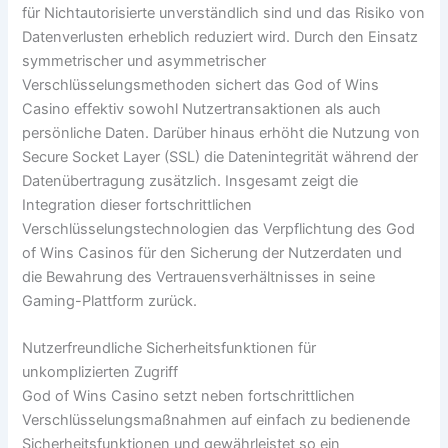
für Nichtautorisierte unverständlich sind und das Risiko von
Datenverlusten erheblich reduziert wird. Durch den Einsatz
symmetrischer und asymmetrischer
Verschlüsselungsmethoden sichert das God of Wins
Casino effektiv sowohl Nutzertransaktionen als auch
persönliche Daten. Darüber hinaus erhöht die Nutzung von
Secure Socket Layer (SSL) die Datenintegrität während der
Datenübertragung zusätzlich. Insgesamt zeigt die
Integration dieser fortschrittlichen
Verschlüsselungstechnologien das Verpflichtung des God
of Wins Casinos für den Sicherung der Nutzerdaten und
die Bewahrung des Vertrauensverhältnisses in seine
Gaming-Plattform zurück.
Nutzerfreundliche Sicherheitsfunktionen für
unkomplizierten Zugriff
God of Wins Casino setzt neben fortschrittlichen
Verschlüsselungsmaßnahmen auf einfach zu bedienende
Sicherheitsfunktionen und gewährleistet so ein