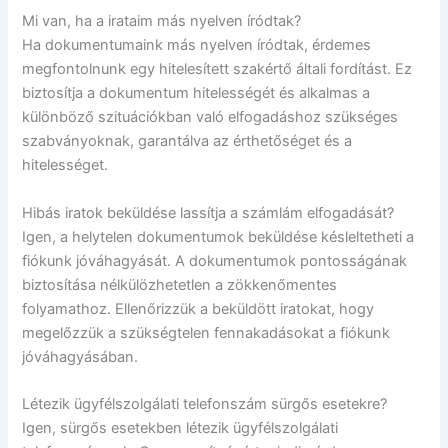
Mi van, ha a irataim más nyelven íródtak?
Ha dokumentumaink más nyelven íródtak, érdemes
megfontolnunk egy hitelesített szakértő általi fordítást. Ez
biztosítja a dokumentum hitelességét és alkalmas a
különböző szituációkban való elfogadáshoz szükséges
szabványoknak, garantálva az érthetőséget és a
hitelességet.
Hibás iratok beküldése lassítja a számlám elfogadását?
Igen, a helytelen dokumentumok beküldése késleltetheti a
fiókunk jóváhagyását. A dokumentumok pontosságának
biztosítása nélkülözhetetlen a zökkenőmentes
folyamathoz. Ellenőrizzük a beküldött iratokat, hogy
megelőzzük a szükségtelen fennakadásokat a fiókunk
jóváhagyásában.
Létezik ügyfélszolgálati telefonszám sürgős esetekre?
Igen, sürgős esetekben létezik ügyfélszolgálati