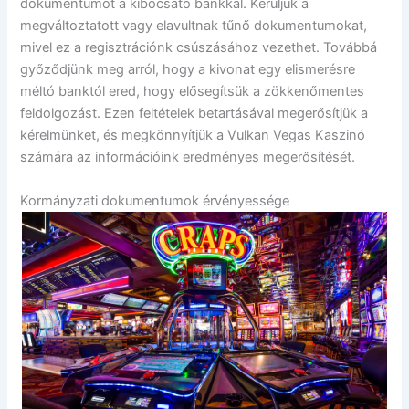
dokumentumot a kibocsátó bankkal. Kerüljük a
megváltoztatott vagy elavultnak tűnő dokumentumokat,
mivel ez a regisztrációnk csúszásához vezethet. Továbbá
győződjünk meg arról, hogy a kivonat egy elismerésre
méltó banktól ered, hogy elősegítsük a zökkenőmentes
feldolgozást. Ezen feltételek betartásával megerősítjük a
kérelmünket, és megkönnyítjük a Vulkan Vegas Kaszinó
számára az információink eredményes megerősítését.
Kormányzati dokumentumok érvényessége