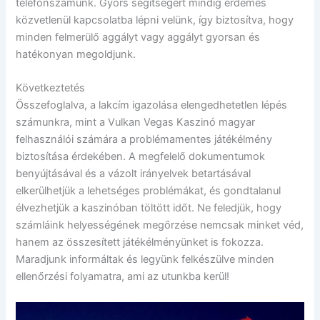
telefonszámunk. Gyors segítségért mindig érdemes
közvetlenül kapcsolatba lépni velünk, így biztosítva, hogy
minden felmerülő aggályt vagy aggályt gyorsan és
hatékonyan megoldjunk.
Következtetés
Összefoglalva, a lakcím igazolása elengedhetetlen lépés
számunkra, mint a Vulkan Vegas Kaszinó magyar
felhasználói számára a problémamentes játékélmény
biztosítása érdekében. A megfelelő dokumentumok
benyújtásával és a vázolt irányelvek betartásával
elkerülhetjük a lehetséges problémákat, és gondtalanul
élvezhetjük a kaszinóban töltött időt. Ne feledjük, hogy
számláink helyességének megőrzése nemcsak minket véd,
hanem az összesített játékélményünket is fokozza.
Maradjunk informáltak és legyünk felkészülve minden
ellenőrzési folyamatra, ami az utunkba kerül!