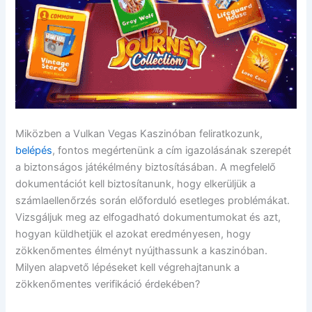
Miközben a Vulkan Vegas Kaszinóban feliratkozunk,
belépés
, fontos megértenünk a cím igazolásának szerepét
a biztonságos játékélmény biztosításában. A megfelelő
dokumentációt kell biztosítanunk, hogy elkerüljük a
számlaellenőrzés során előforduló esetleges problémákat.
Vizsgáljuk meg az elfogadható dokumentumokat és azt,
hogyan küldhetjük el azokat eredményesen, hogy
zökkenőmentes élményt nyújthassunk a kaszinóban.
Milyen alapvető lépéseket kell végrehajtanunk a
zökkenőmentes verifikáció érdekében?