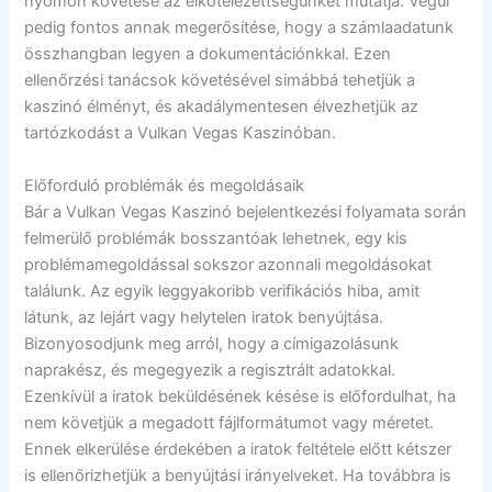
nyomon követése az elkötelezettségünket mutatja. Végül
pedig fontos annak megerősítése, hogy a számlaadatunk
összhangban legyen a dokumentációnkkal. Ezen
ellenőrzési tanácsok követésével simábbá tehetjük a
kaszinó élményt, és akadálymentesen élvezhetjük az
tartózkodást a Vulkan Vegas Kaszinóban.
Előforduló problémák és megoldásaik
Bár a Vulkan Vegas Kaszinó bejelentkezési folyamata során
felmerülő problémák bosszantóak lehetnek, egy kis
problémamegoldással sokszor azonnali megoldásokat
találunk. Az egyik leggyakoribb verifikációs hiba, amit
látunk, az lejárt vagy helytelen iratok benyújtása.
Bizonyosodjunk meg arról, hogy a címigazolásunk
naprakész, és megegyezik a regisztrált adatokkal.
Ezenkívül a iratok beküldésének késése is előfordulhat, ha
nem követjük a megadott fájlformátumot vagy méretet.
Ennek elkerülése érdekében a iratok feltétele előtt kétszer
is ellenőrizhetjük a benyújtási irányelveket. Ha továbbra is