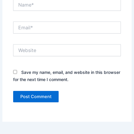
Name*
Email*
Website
Save my name, email, and website in this browser
for the next time I comment.