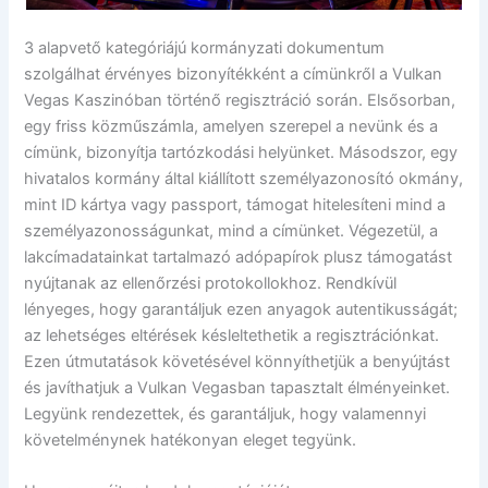
3 alapvető kategóriájú kormányzati dokumentum
szolgálhat érvényes bizonyítékként a címünkről a Vulkan
Vegas Kaszinóban történő regisztráció során. Elsősorban,
egy friss közműszámla, amelyen szerepel a nevünk és a
címünk, bizonyítja tartózkodási helyünket. Másodszor, egy
hivatalos kormány által kiállított személyazonosító okmány,
mint ID kártya vagy passport, támogat hitelesíteni mind a
személyazonosságunkat, mind a címünket. Végezetül, a
lakcímadatainkat tartalmazó adópapírok plusz támogatást
nyújtanak az ellenőrzési protokollokhoz. Rendkívül
lényeges, hogy garantáljuk ezen anyagok autentikusságát;
az lehetséges eltérések késleltethetik a regisztrációnkat.
Ezen útmutatások követésével könnyíthetjük a benyújtást
és javíthatjuk a Vulkan Vegasban tapasztalt élményeinket.
Legyünk rendezettek, és garantáljuk, hogy valamennyi
követelménynek hatékonyan eleget tegyünk.