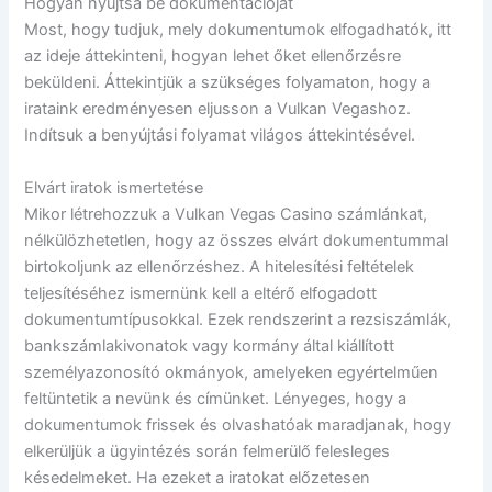
Hogyan nyújtsa be dokumentációját
Most, hogy tudjuk, mely dokumentumok elfogadhatók, itt
az ideje áttekinteni, hogyan lehet őket ellenőrzésre
beküldeni. Áttekintjük a szükséges folyamaton, hogy a
irataink eredményesen eljusson a Vulkan Vegashoz.
Indítsuk a benyújtási folyamat világos áttekintésével.
Elvárt iratok ismertetése
Mikor létrehozzuk a Vulkan Vegas Casino számlánkat,
nélkülözhetetlen, hogy az összes elvárt dokumentummal
birtokoljunk az ellenőrzéshez. A hitelesítési feltételek
teljesítéséhez ismernünk kell a eltérő elfogadott
dokumentumtípusokkal. Ezek rendszerint a rezsiszámlák,
bankszámlakivonatok vagy kormány által kiállított
személyazonosító okmányok, amelyeken egyértelműen
feltüntetik a nevünk és címünket. Lényeges, hogy a
dokumentumok frissek és olvashatóak maradjanak, hogy
elkerüljük a ügyintézés során felmerülő felesleges
késedelmeket. Ha ezeket a iratokat előzetesen