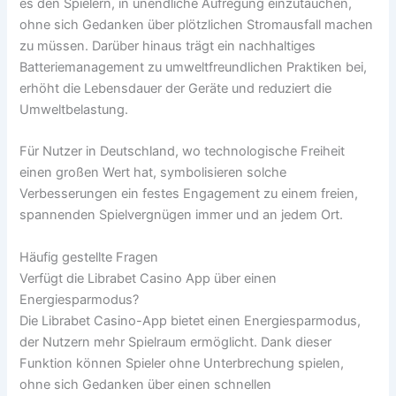
es den Spielern, in unendliche Aufregung einzutauchen,
ohne sich Gedanken über plötzlichen Stromausfall machen
zu müssen. Darüber hinaus trägt ein nachhaltiges
Batteriemanagement zu umweltfreundlichen Praktiken bei,
erhöht die Lebensdauer der Geräte und reduziert die
Umweltbelastung.
Für Nutzer in Deutschland, wo technologische Freiheit
einen großen Wert hat, symbolisieren solche
Verbesserungen ein festes Engagement zu einem freien,
spannenden Spielvergnügen immer und an jedem Ort.
Häufig gestellte Fragen
Verfügt die Librabet Casino App über einen
Energiesparmodus?
Die Librabet Casino-App bietet einen Energiesparmodus,
der Nutzern mehr Spielraum ermöglicht. Dank dieser
Funktion können Spieler ohne Unterbrechung spielen,
ohne sich Gedanken über einen schnellen