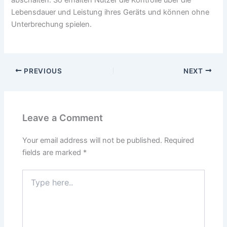
abschalten. So erhalten Nutzer die Kontrolle über die
Lebensdauer und Leistung ihres Geräts und können ohne
Unterbrechung spielen.
PREVIOUS
NEXT
Leave a Comment
Your email address will not be published.
Required
fields are marked
*
Type
here..