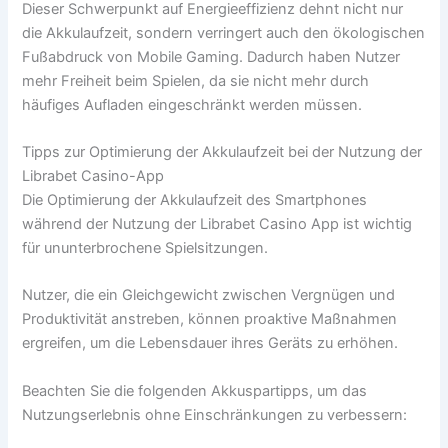
Dieser Schwerpunkt auf Energieeffizienz dehnt nicht nur
die Akkulaufzeit, sondern verringert auch den ökologischen
Fußabdruck von Mobile Gaming. Dadurch haben Nutzer
mehr Freiheit beim Spielen, da sie nicht mehr durch
häufiges Aufladen eingeschränkt werden müssen.
Tipps zur Optimierung der Akkulaufzeit bei der Nutzung der
Librabet Casino-App
Die Optimierung der Akkulaufzeit des Smartphones
während der Nutzung der Librabet Casino App ist wichtig
für ununterbrochene Spielsitzungen.
Nutzer, die ein Gleichgewicht zwischen Vergnügen und
Produktivität anstreben, können proaktive Maßnahmen
ergreifen, um die Lebensdauer ihres Geräts zu erhöhen.
Beachten Sie die folgenden Akkuspartipps, um das
Nutzungserlebnis ohne Einschränkungen zu verbessern: