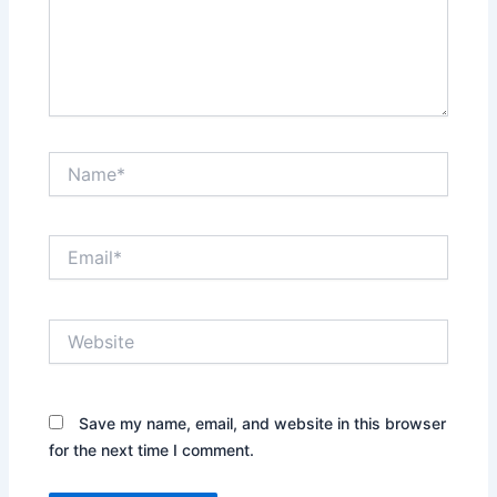
Name*
Email*
Website
Save my name, email, and website in this browser
for the next time I comment.