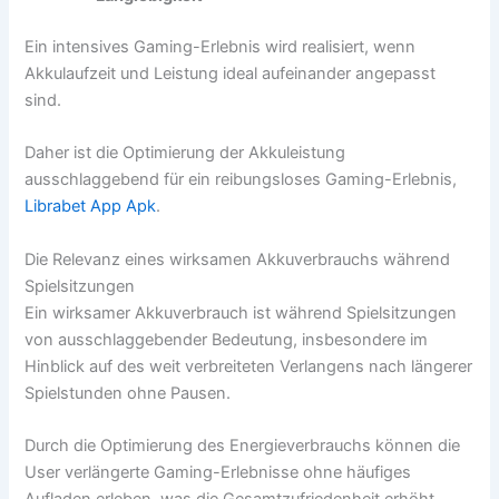
Ein intensives Gaming-Erlebnis wird realisiert, wenn
Akkulaufzeit und Leistung ideal aufeinander angepasst
sind.
Daher ist die Optimierung der Akkuleistung
ausschlaggebend für ein reibungsloses Gaming-Erlebnis,
Librabet App Apk
.
Die Relevanz eines wirksamen Akkuverbrauchs während
Spielsitzungen
Ein wirksamer Akkuverbrauch ist während Spielsitzungen
von ausschlaggebender Bedeutung, insbesondere im
Hinblick auf des weit verbreiteten Verlangens nach längerer
Spielstunden ohne Pausen.
Durch die Optimierung des Energieverbrauchs können die
User verlängerte Gaming-Erlebnisse ohne häufiges