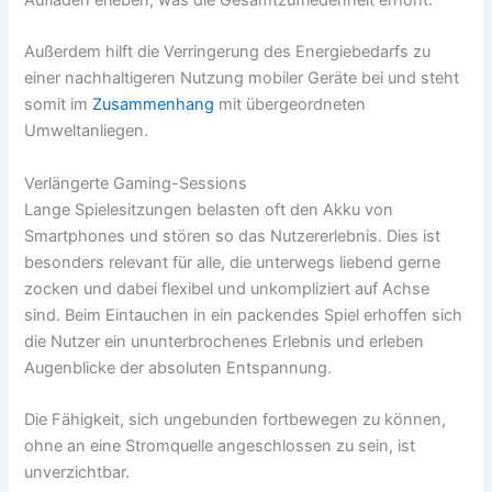
Aufladen erleben, was die Gesamtzufriedenheit erhöht.
Außerdem hilft die Verringerung des Energiebedarfs zu
einer nachhaltigeren Nutzung mobiler Geräte bei und steht
somit im
Zusammenhang
mit übergeordneten
Umweltanliegen.
Verlängerte Gaming-Sessions
Lange Spielesitzungen belasten oft den Akku von
Smartphones und stören so das Nutzererlebnis. Dies ist
besonders relevant für alle, die unterwegs liebend gerne
zocken und dabei flexibel und unkompliziert auf Achse
sind. Beim Eintauchen in ein packendes Spiel erhoffen sich
die Nutzer ein ununterbrochenes Erlebnis und erleben
Augenblicke der absoluten Entspannung.
Die Fähigkeit, sich ungebunden fortbewegen zu können,
ohne an eine Stromquelle angeschlossen zu sein, ist
unverzichtbar.