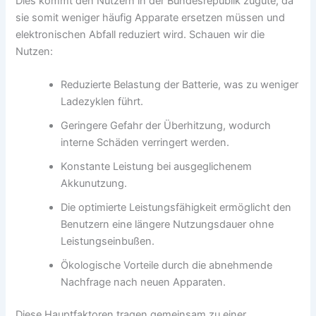
Dies kommt den Nutzern in der Bundesrepublik zugute, da
sie somit weniger häufig Apparate ersetzen müssen und
elektronischen Abfall reduziert wird. Schauen wir die
Nutzen:
Reduzierte Belastung der Batterie, was zu weniger
Ladezyklen führt.
Geringere Gefahr der Überhitzung, wodurch
interne Schäden verringert werden.
Konstante Leistung bei ausgeglichenem
Akkunutzung.
Die optimierte Leistungsfähigkeit ermöglicht den
Benutzern eine längere Nutzungsdauer ohne
Leistungseinbußen.
Ökologische Vorteile durch die abnehmende
Nachfrage nach neuen Apparaten.
Diese Hauptfaktoren tragen gemeinsam zu einer