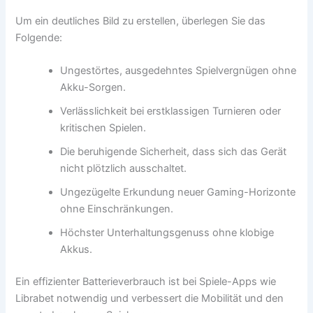
Um ein deutliches Bild zu erstellen, überlegen Sie das
Folgende:
Ungestörtes, ausgedehntes Spielvergnügen ohne
Akku-Sorgen.
Verlässlichkeit bei erstklassigen Turnieren oder
kritischen Spielen.
Die beruhigende Sicherheit, dass sich das Gerät
nicht plötzlich ausschaltet.
Ungezügelte Erkundung neuer Gaming-Horizonte
ohne Einschränkungen.
Höchster Unterhaltungsgenuss ohne klobige
Akkus.
Ein effizienter Batterieverbrauch ist bei Spiele-Apps wie
Librabet notwendig und verbessert die Mobilität und den