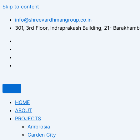
Skip to content
info@shreevardhmangroup.co.in
301, 3rd Floor, Indraprakash Building, 21- Barakham
HOME
ABOUT
PROJECTS
Ambrosia
Garden City