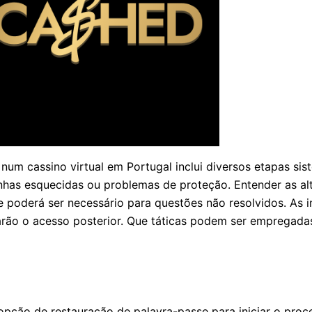
um cassino virtual em Portugal inclui diversos etapas sist
has esquecidas ou problemas de proteção. Entender as alt
e poderá ser necessário para questões não resolvidos. As 
arão o acesso posterior. Que táticas podem ser empregada
 opção de restauração de palavra-passe para iniciar o pro