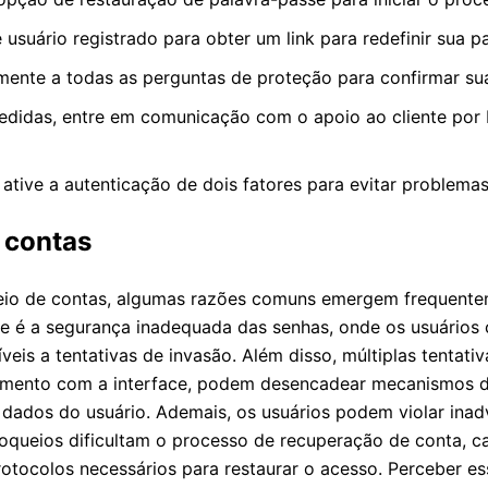
 usuário registrado para obter um link para redefinir sua p
mente a todas as perguntas de proteção para confirmar sua
didas, entre em comunicação com o apoio ao cliente por 
tive a autenticação de dois fatores para evitar problemas
 contas
eio de contas, algumas razões comuns emergem frequentem
te é a segurança inadequada das senhas, onde os usuário
veis a tentativas de invasão. Além disso, múltiplas tentati
imento com a interface, podem desencadear mecanismos d
 dados do usuário. Ademais, os usuários podem violar ina
loqueios dificultam o processo de recuperação de conta, c
tocolos necessários para restaurar o acesso. Perceber es